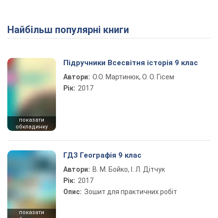
Найбільш популярні книги
Play Video
Підручники Всесвітня історія 9 клас
Автори:
О.О. Мартинюк, О. О. Гісем
Рік:
2017
показати
обкладинку
ГДЗ Географія 9 клас
Автори:
В. М. Бойко, І. Л. Дітчук
Рік:
2017
Опис:
Зошит для практичних робіт
показати