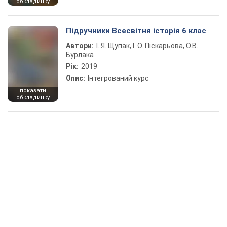
обкладинку
Підручники Всесвітня історія 6 клас
Автори:
І. Я. Щупак, І. О. Піскарьова, О.В.
Бурлака
Рік:
2019
Опис:
Інтегрований курс
показати
обкладинку