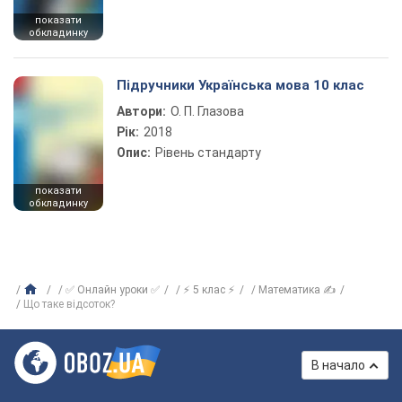
показати
обкладинку
Підручники Українська мова 10 клас
Автори:
О. П. Глазова
Рік:
2018
Опис:
Рівень стандарту
показати
обкладинку
✅ Онлайн уроки ✅
⚡ 5 клас ⚡
Математика ✍
Що таке відсоток?
В начало