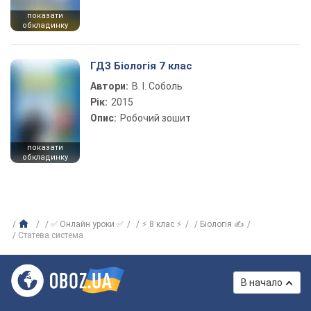
показати
обкладинку
ГДЗ Біологія 7 клас
Автори:
В. І. Соболь
Рік:
2015
Опис:
Робочий зошит
показати
обкладинку
✅ Онлайн уроки ✅
⚡ 8 клас ⚡
Біологія ✍
Статева система
В начало