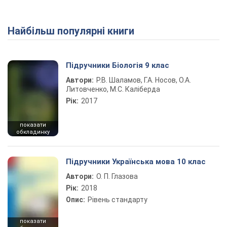
Найбільш популярні книги
Play Video
Підручники Біологія 9 клас
Автори:
Р.В. Шаламов, Г.А. Носов, О.А.
Литовченко, М.С. Каліберда
Рік:
2017
показати
обкладинку
Підручники Українська мова 10 клас
Автори:
О. П. Глазова
Рік:
2018
Опис:
Рівень стандарту
показати