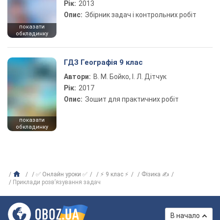
Рік:
2013
Опис:
Збірник задач і контрольних робіт
показати
обкладинку
ГДЗ Географія 9 клас
Автори:
В. М. Бойко, І. Л. Дітчук
Рік:
2017
Опис:
Зошит для практичних робіт
показати
обкладинку
✅ Онлайн уроки ✅
⚡ 9 клас ⚡
Фізика ✍
Приклади розв’язування задач
В начало