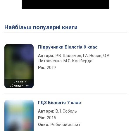
Найбільш популярні книги
Play Video
Підручники Біологія 9 клас
Автори:
Р.В. Шаламов, Г.А. Носов, О.А.
Литовченко, М.С. Каліберда
Рік:
2017
показати
обкладинку
ГДЗ Біологія 7 клас
Автори:
В. І. Соболь
Рік:
2015
Опис:
Робочий зошит