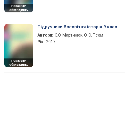
показати
обкладинку
Підручники Всесвітня історія 9 клас
Автори:
О.О. Мартинюк, О. О. Гісем
Рік:
2017
показати
обкладинку