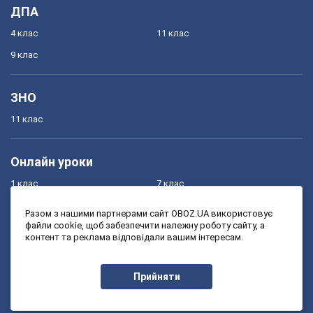
ДПА
4 клас
11 клас
9 клас
ЗНО
11 клас
Онлайн уроки
1 клас
7 клас
2 клас
8 клас
Разом з нашими партнерами сайт OBOZ.UA використовує
файли cookie, щоб забезпечити належну роботу сайту, а
3 клас
9 клас
контент та реклама відповідали вашим інтересам.
4 клас
10 клас
5 клас
11 клас
Прийняти
6 клас