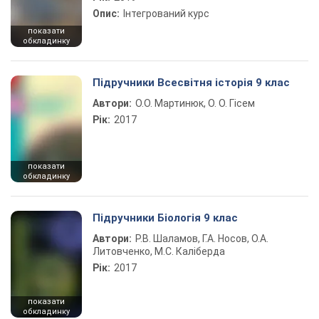
Опис:
Інтегрований курс
показати
обкладинку
Підручники Всесвітня історія 9 клас
Автори:
О.О. Мартинюк, О. О. Гісем
Рік:
2017
показати
обкладинку
Підручники Біологія 9 клас
Автори:
Р.В. Шаламов, Г.А. Носов, О.А.
Литовченко, М.С. Каліберда
Рік:
2017
показати
обкладинку