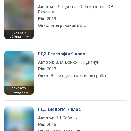
Автори:
І. Я. Щупак, І. О. Піскарьова, О.В.
Бурлака
Рік:
2019
Опис:
Інтегрований курс
показати
обкладинку
ГДЗ Географія 9 клас
Автори:
В. М. Бойко, І. Л. Дітчук
Рік:
2017
Опис:
Зошит для практичних робіт
показати
обкладинку
ГДЗ Біологія 7 клас
Автори:
В. І. Соболь
Рік:
2015