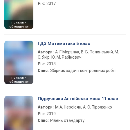
Рік:
2017
показати
обкладинку
ГДЗ Математика 5 клас
Автори:
А. Г. Мерзляк, В. Б. Полонський, М.
С. Якір, Ю. М. Рабінович
Рік:
2013
Опис:
Збірник задач і контрольних робіт
показати
обкладинку
Підручники Англійська мова 11 клас
Автори:
М.А. Нерсісян, А. О. Піроженко
Рік:
2019
Опис:
Рівень стандарту