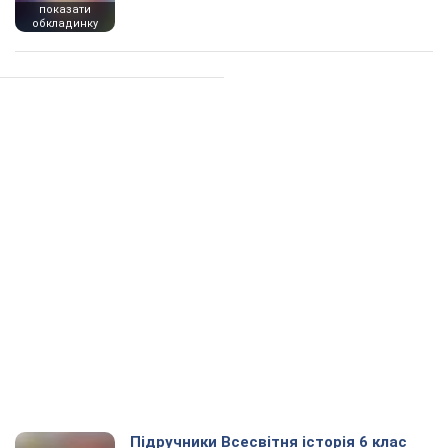
показати
обкладинку
Підручники Всесвітня історія 6 клас