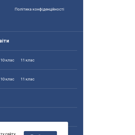
Політика конфіденційності
віти
10 клас
11 клас
10 клас
11 клас
у сайту,