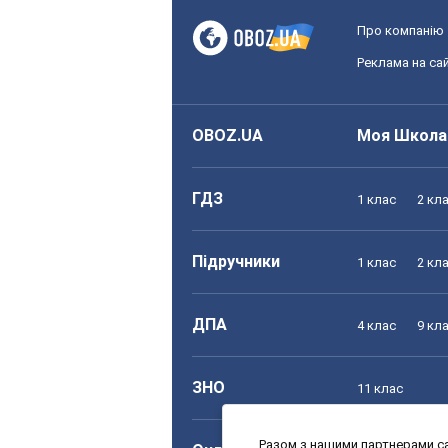
Про компанію
Реклама на сай
OBOZ.UA
Моя Школа
ГДЗ
1 клас
2 кл
Підручники
1 клас
2 кл
ДПА
4 клас
9 кл
ЗНО
11 клас
Разом з нашими партнерами са