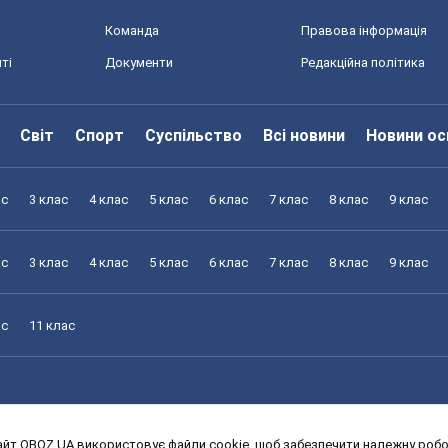
Команда
Правова інформація
ті
Документи
Редакційна політика
Світ
Спорт
Суспільство
Всі новини
Новини ос
ас
3 клас
4 клас
5 клас
6 клас
7 клас
8 клас
9 клас
ас
3 клас
4 клас
5 клас
6 клас
7 клас
8 клас
9 клас
ас
11 клас
йт OBOZ.UA використовує файли cookie, щоб забезпечити належну робот