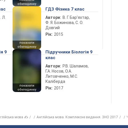
обкладинку
лас
ГДЗ Фізика 7 клас
. Л.
Автори:
В. Г. Бар’яхтар,
Ф. Я. Божинова, С. О.
Довгий
Рік:
2015
показати
обкладинку
ія 9
Підручники Біологія 9
клас
Автори:
Р.В. Шаламов,
Г.А. Носов, О.А.
Литовченко, М.С.
Каліберда
показати
Рік:
2017
обкладинку
глійська мова ✍
Англійська мова. Комплексне видання. ЗНО 2017