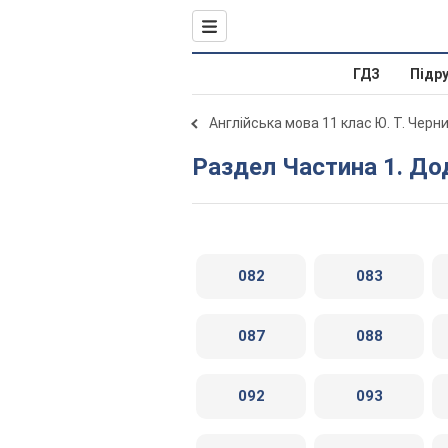
ГДЗ
Підр
Англійська мова 11 клас Ю. Т. Чер
Раздел Частина 1. Д
082
083
087
088
092
093