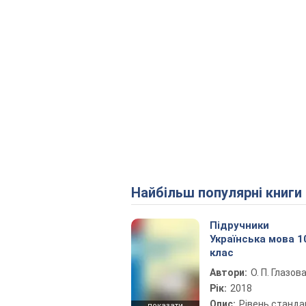
Найбільш популярні книги
Підручники
Українська мова 1
клас
Автори:
О. П. Глазов
Рік:
2018
Опис:
Рівень станда
показати