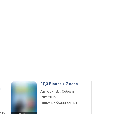
ГДЗ Біологія 7 клас
0
Автори:
В. І. Соболь
Рік:
2015
а
Опис:
Робочий зошит
рту
показати