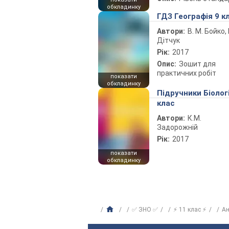
обкладинку
ГДЗ Географія 9 к
Автори:
В. М. Бойко, І
Дітчук
Рік:
2017
Опис:
Зошит для
практичних робіт
показати
обкладинку
Підручники Біолог
клас
Автори:
К.М.
Задорожній
Рік:
2017
показати
обкладинку
✅ ЗНО ✅
⚡ 11 клас ⚡
Ан