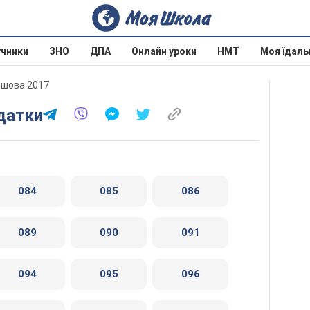
учники
ЗНО
ДПА
Онлайн уроки
НМТ
Моя їдаль
нишова 2017
одатки
084
085
086
089
090
091
094
095
096