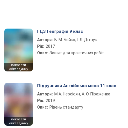
ГДЗ Географія 9 клас
Автори:
В. М. Бойко, І. Л. Дітчук
Рік:
2017
Опис:
Зошит для практичних робіт
показати
обкладинку
Підручники Англійська мова 11 клас
Автори:
М.А. Нерсісян, А. О. Піроженко
Рік:
2019
Опис:
Рівень стандарту
показати
обкладинку