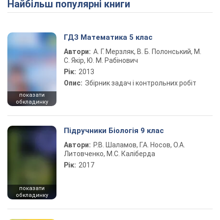
Найбільш популярні книги
Play Video
ГДЗ Математика 5 клас
Автори:
А. Г. Мерзляк, В. Б. Полонський, М.
С. Якір, Ю. М. Рабінович
Рік:
2013
Опис:
Збірник задач і контрольних робіт
показати
обкладинку
Підручники Біологія 9 клас
Автори:
Р.В. Шаламов, Г.А. Носов, О.А.
Литовченко, М.С. Каліберда
Рік:
2017
показати
обкладинку