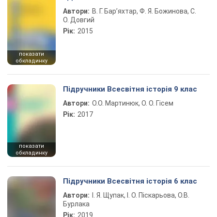
Автори:
В. Г. Бар’яхтар, Ф. Я. Божинова, С.
О. Довгий
Рік:
2015
показати
обкладинку
Підручники Всесвітня історія 9 клас
Автори:
О.О. Мартинюк, О. О. Гісем
Рік:
2017
показати
обкладинку
Підручники Всесвітня історія 6 клас
Автори:
І. Я. Щупак, І. О. Піскарьова, О.В.
Бурлака
Рік:
2019