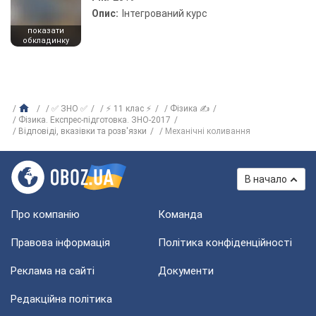
Опис:
Інтегрований курс
показати
обкладинку
✅ ЗНО ✅
⚡ 11 клас ⚡
Фізика ✍
Фізика. Експрес-підготовка. ЗНО-2017
Відповіді, вказівки та розв'язки
Механічні коливання
В начало
Про компанію
Команда
Правова інформація
Політика конфіденційності
Реклама на сайті
Документи
Редакційна політика