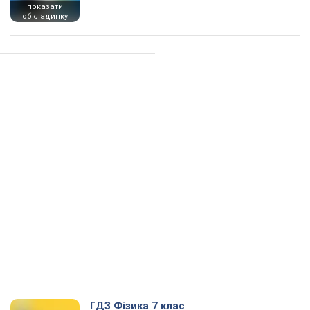
показати
обкладинку
ГДЗ Фізика 7 клас