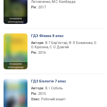
Литовченко, М.С. Каліберда
Рік:
2017
показати
обкладинку
ГДЗ Фізика 8 клас
Автори:
В. Г. Бар’яхтар, Ф. Я. Божинова, О.
О. Кірюхіна, С. О. Довгий
Рік:
2016
показати
обкладинку
ГДЗ Біологія 7 клас
Автори:
В. І. Соболь
Рік:
2015
Опис:
Робочий зошит