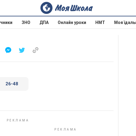
учники
ЗНО
ДПА
Онлайн уроки
НМТ
Моя їдаль
26-48