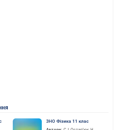
ння
с
ЗНО Фізика 11 клас
Автори:
С. І. Остап'юк, Н.