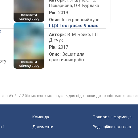
Автори:
І. Я. Щупак, І. О.
Піскарьова, О.В. Бурлака
Рік:
2019
показати
обкладинку
Опис:
Інтегрований курс
ГДЗ Географія 9 клас
0
Автори:
В. М. Бойко, І. Л.
Дітчук
а
Рік:
2017
Опис:
Зошит для
практичних робіт
рту
показати
обкладинку
зика ✍
Збірник тестових завдань для підготовки до зовнішнього незале
Команда
Правова інформація
ті
Документи
Редакційна політика