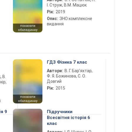
І. Струж, В.М. Мацюк
Рік:
2019
Опис:
ЗНО комплексне
видання
показати
обкладинку
5
ГДЗ Фізика 7 клас
Автори:
В. Г. Бар’яхтар,
Ф. Я. Божинова, С. О.
, В.
Довгий
кір,
Рік:
2015
показати
і
обкладинку
ія 9
Підручники
Всесвітня історія 6
клас