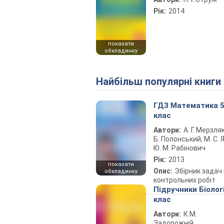
Рік:
2014
показати
обкладинку
Найбільш популярні книги
ГДЗ Математика 
клас
Автори:
А. Г. Мерзляк
Б. Полонський, М. С. Я
Ю. М. Рабінович
Рік:
2013
показати
Опис:
Збірник задач 
обкладинку
контрольних робіт
Підручники Біолог
клас
Автори:
К.М.
Задорожній