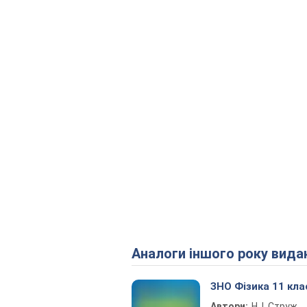
Аналоги іншого року вида
ЗНО Фізика 11 кла
Автори:
Н. І. Струж