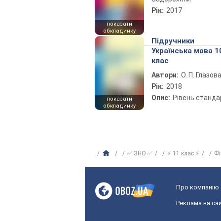
Рік:
2017
показати
обкладинку
Підручники
Українська мова 1
клас
Автори:
О. П. Глазов
Рік:
2018
Опис:
Рівень станда
показати
обкладинку
✅ ЗНО ✅
⚡ 11 клас ⚡
Фі
Про компанію
Реклама на сай