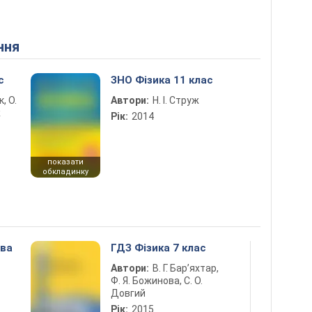
ння
с
ЗНО Фізика 11 клас
к, О.
Автори:
Н. І. Струж
ж
Рік:
2014
показати
обкладинку
ова
ГДЗ Фізика 7 клас
Автори:
В. Г. Бар’яхтар,
Ф. Я. Божинова, С. О.
Довгий
Рік:
2015