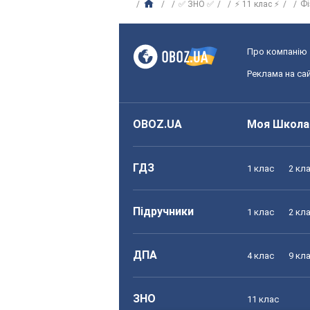
✅ ЗНО ✅
⚡ 11 клас ⚡
Фі
Про компанію
Реклама на сай
OBOZ.UA
Моя Школа
ГДЗ
1 клас
2 кл
Підручники
1 клас
2 кл
ДПА
4 клас
9 кл
ЗНО
11 клас