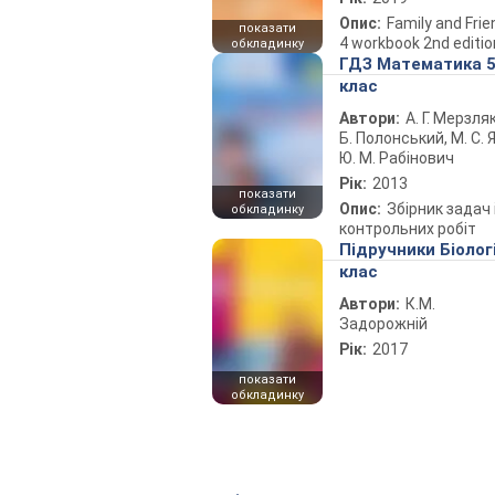
Опис:
Family and Fri
показати
4 workbook 2nd editio
обкладинку
ГДЗ Математика 
клас
Автори:
А. Г. Мерзляк
Б. Полонський, М. С. Я
Ю. М. Рабінович
Рік:
2013
показати
Опис:
Збірник задач 
обкладинку
контрольних робіт
Підручники Біолог
клас
Автори:
К.М.
Задорожній
Рік:
2017
показати
обкладинку