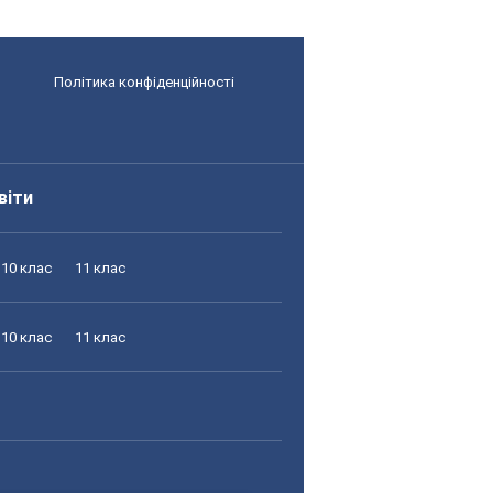
Політика конфіденційності
віти
10 клас
11 клас
10 клас
11 клас