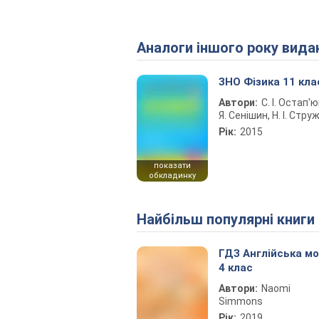
Аналоги іншого року вида
ЗНО Фізика 11 кла
Автори:
С. І. Остап'ю
Я. Сенішин, Н. І. Стру
Рік:
2015
показати
обкладинку
Найбільш популярні книги
ГДЗ Англійська м
4 клас
Автори:
Naomi
Simmons
Рік:
2019