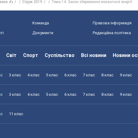
зика ✍
Струж 2019
Тема 14. Закон збереження механічної енергії
Команда
Правова інформація
ті
Документи
Редакційна політика
Світ
Спорт
Суспільство
Всі новини
Новини ос
ас
3 клас
4 клас
5 клас
6 клас
7 клас
8 клас
9 клас
ас
3 клас
4 клас
5 клас
6 клас
7 клас
8 клас
9 клас
ас
11 клас