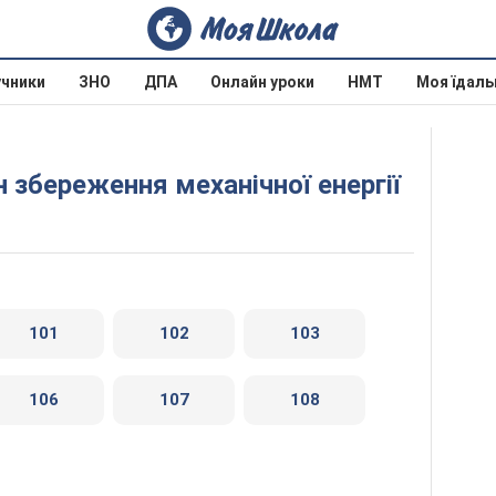
учники
ЗНО
ДПА
Онлайн уроки
НМТ
Моя їдаль
н збереження механічної енергії
101
102
103
106
107
108