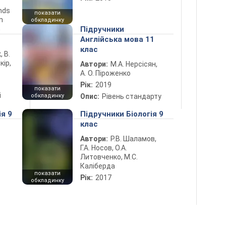
ends
показати
n
обкладинку
5
Підручники
Англійська мова 11
клас
, В.
кір,
Автори:
М.А. Нерсісян,
А. О. Піроженко
Рік:
2019
показати
і
обкладинку
Опис:
Рівень стандарту
ія 9
Підручники Біологія 9
клас
Автори:
Р.В. Шаламов,
Г.А. Носов, О.А.
Литовченко, М.С.
Каліберда
показати
Рік:
2017
обкладинку