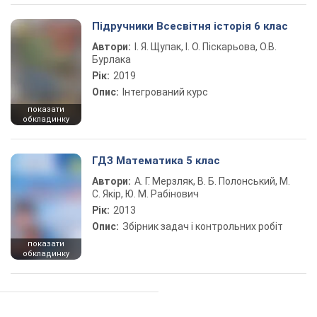
Підручники Всесвітня історія 6 клас
Автори:
І. Я. Щупак, І. О. Піскарьова, О.В.
Бурлака
Рік:
2019
Опис:
Інтегрований курс
показати
обкладинку
ГДЗ Математика 5 клас
Автори:
А. Г. Мерзляк, В. Б. Полонський, М.
С. Якір, Ю. М. Рабінович
Рік:
2013
Опис:
Збірник задач і контрольних робіт
показати
обкладинку