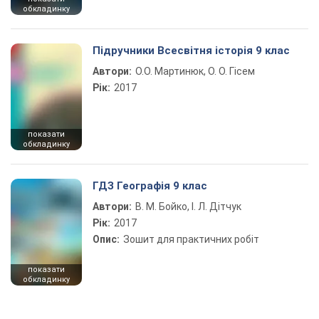
обкладинку
Підручники Всесвітня історія 9 клас
Автори:
О.О. Мартинюк, О. О. Гісем
Рік:
2017
показати
обкладинку
ГДЗ Географія 9 клас
Автори:
В. М. Бойко, І. Л. Дітчук
Рік:
2017
Опис:
Зошит для практичних робіт
показати
обкладинку