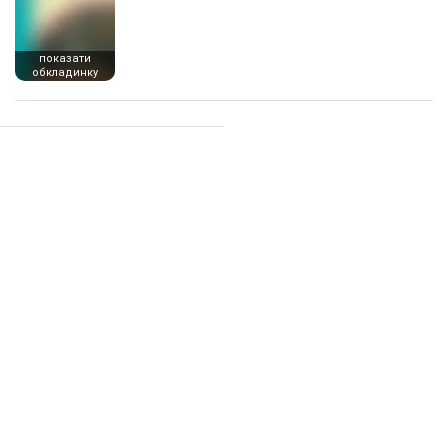
показати
обкладинку