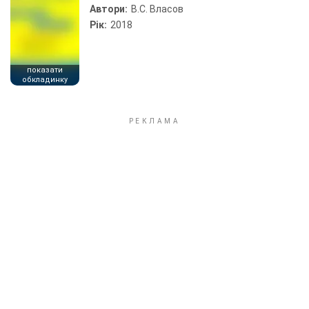
Автори:
В.С. Власов
Рік:
2018
показати
обкладинку