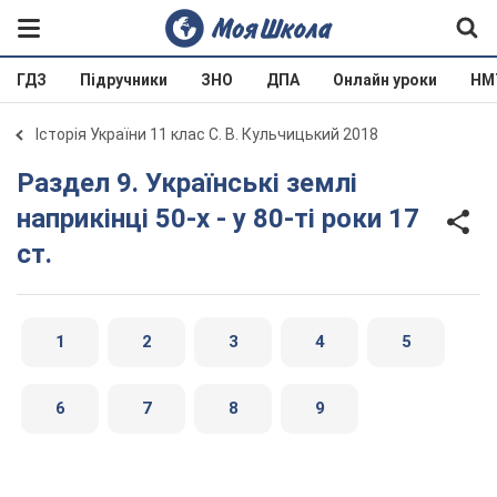
ГДЗ
Підручники
ЗНО
ДПА
Онлайн уроки
НМ
Історія України 11 клас С. В. Кульчицький 2018
Раздел 9. Українські землі
наприкінці 50-х - у 80-ті роки 17
ст.
1
2
3
4
5
6
7
8
9