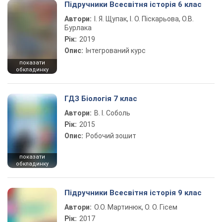
Підручники Всесвітня історія 6 клас
Автори:
І. Я. Щупак, І. О. Піскарьова, О.В.
Бурлака
Рік:
2019
Опис:
Інтегрований курс
показати
обкладинку
ГДЗ Біологія 7 клас
Автори:
В. І. Соболь
Рік:
2015
Опис:
Робочий зошит
показати
обкладинку
Підручники Всесвітня історія 9 клас
Автори:
О.О. Мартинюк, О. О. Гісем
Рік:
2017