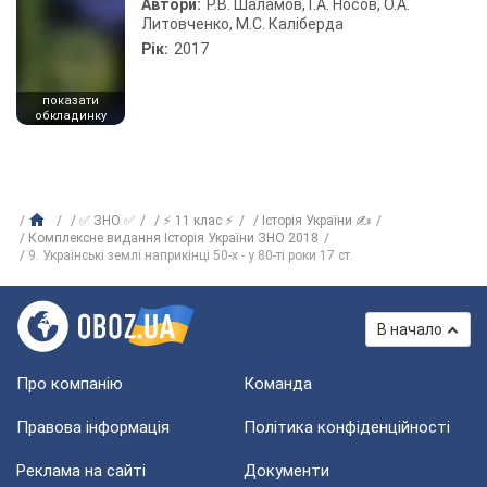
Автори:
Р.В. Шаламов, Г.А. Носов, О.А.
Литовченко, М.С. Каліберда
Рік:
2017
показати
обкладинку
✅ ЗНО ✅
⚡ 11 клас ⚡
Історія України ✍
Комплексне видання Історія України ЗНО 2018
9. Українські землі наприкінці 50-х - у 80-ті роки 17 ст.
В начало
Про компанію
Команда
Правова інформація
Політика конфіденційності
Реклама на сайті
Документи