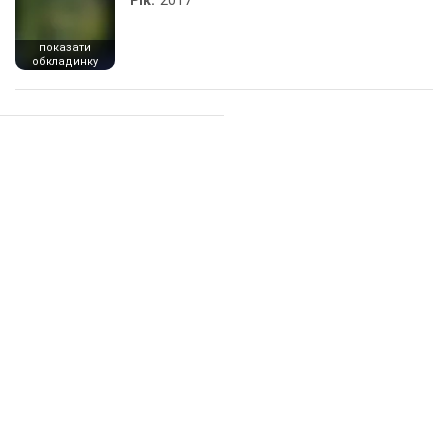
Рік:
2017
показати
обкладинку