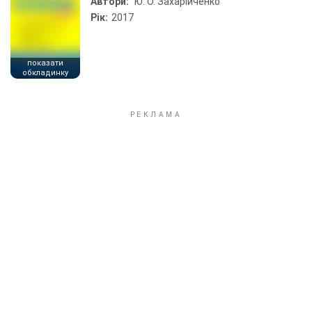
Автори:
Ю. О. Захарійченко
Рік:
2017
показати
обкладинку