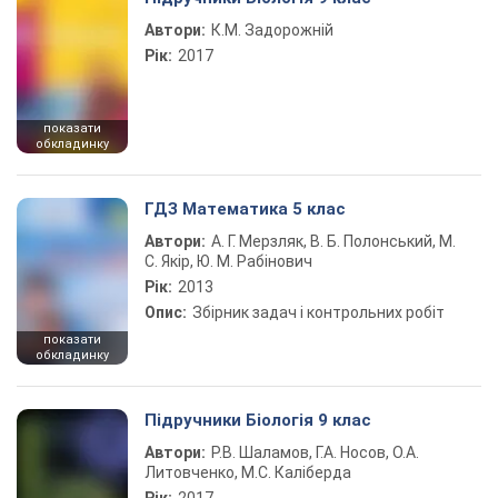
Автори:
К.М. Задорожній
Рік:
2017
показати
обкладинку
ГДЗ Математика 5 клас
Автори:
А. Г. Мерзляк, В. Б. Полонський, М.
С. Якір, Ю. М. Рабінович
Рік:
2013
Опис:
Збірник задач і контрольних робіт
показати
обкладинку
Підручники Біологія 9 клас
Автори:
Р.В. Шаламов, Г.А. Носов, О.А.
Литовченко, М.С. Каліберда