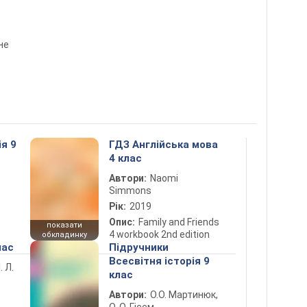
не
ія 9
ГДЗ Англійська мова
4 клас
Автори:
Naomi
Simmons
Рік:
2019
Опис:
Family and Friends
показати
4 workbook 2nd edition
обкладинку
лас
Підручники
Всесвітня історія 9
. Л.
клас
Автори:
О.О. Мартинюк,