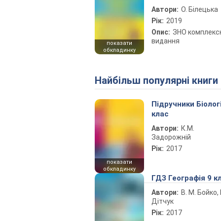
Автори:
О. Білецька
Рік:
2019
Опис:
ЗНО комплекс
видання
показати
обкладинку
Найбільш популярні книги
Підручники Біолог
клас
Автори:
К.М.
Задорожній
Рік:
2017
показати
обкладинку
ГДЗ Географія 9 к
Автори:
В. М. Бойко, І
Дітчук
Рік:
2017