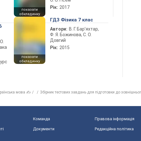
О. О. Гісем
Рік:
2017
показати
обкладинку
ГДЗ Фізика 7 клас
6
Автори:
В. Г. Бар’яхтар,
Ф. Я. Божинова, С. О.
Довгий
 О.
лака
Рік:
2015
показати
курс
обкладинку
раїнська мова ✍
Збірник тестових завдань для підготовки до зовнішнь
Команда
Правова інформація
ті
Документи
Редакційна політика