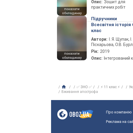
Опис:
Зошит для
практичних робіт
показати
обкладинку
Підручники
Всесвітня історія 
клас
Автори:
І. Я. Щупак, І.
Піскарьова, О.В. Бур
Рік:
2019
показати
обкладинку
Опис:
Інтегрований 
✅ ЗНО ✅
⚡ 11 клас ⚡
Ук
Вживання апострофа
Про компанію
Реклама на сай