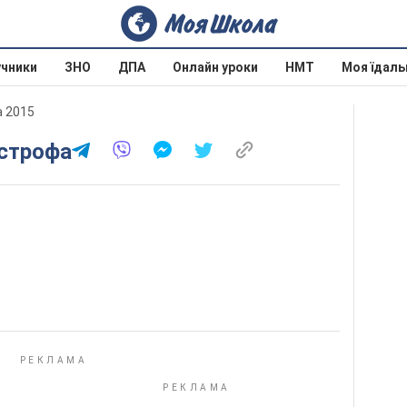
учники
ЗНО
ДПА
Онлайн уроки
НМТ
Моя їдаль
а 2015
острофа