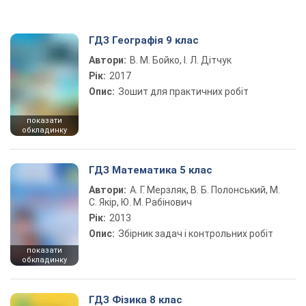
ГДЗ Географія 9 клас
Автори:
В. М. Бойко, І. Л. Дітчук
Рік:
2017
Опис:
Зошит для практичних робіт
показати
обкладинку
ГДЗ Математика 5 клас
Автори:
А. Г. Мерзляк, В. Б. Полонський, М.
С. Якір, Ю. М. Рабінович
Рік:
2013
Опис:
Збірник задач і контрольних робіт
показати
обкладинку
ГДЗ Фізика 8 клас