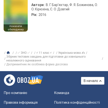
Автори:
В. Г. Бар’яхтар, Ф. Я. Божинова, О.
О. Кірюхіна, С. О. Довгий
Рік:
2016
показати
обкладинку
✅ ЗНО ✅
⚡ 11 клас ⚡
Українська мова ✍
Збірник тестових завдань для підготовки до зовнішнього
незалежного оцінювання
Дієприкметник як особлива форма дієслова
В начало
Про компанію
Команда
Правова інформація
Політика конфіденційності