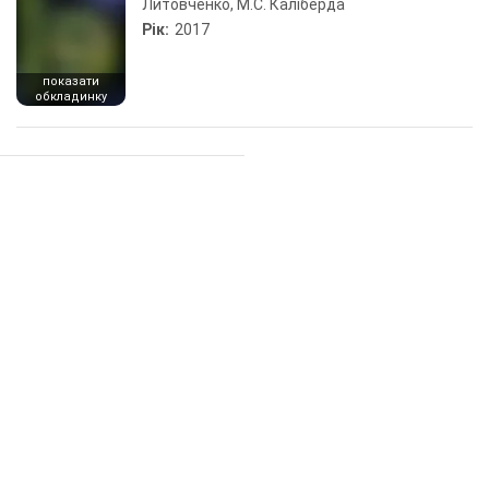
Литовченко, М.С. Каліберда
Рік:
2017
показати
обкладинку