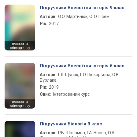
Підручники Всесвітня історія 9 клас
Автори:
О.О. Мартинюк, О. О. Гісем
Рік:
2017
показати
обкладинку
Підручники Всесвітня історія 6 клас
Автори:
І. Я. Щупак, І. О. Піскарьова, О.В.
Бурлака
Рік:
2019
Опис:
Інтегрований курс
показати
обкладинку
Підручники Біологія 9 клас
Автори:
Р.В. Шаламов, Г.А. Носов, О.А.