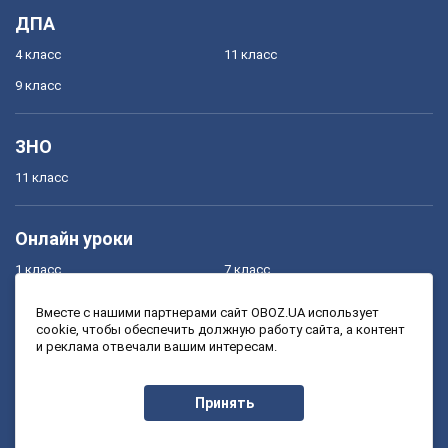
ДПА
4 класс
11 класс
9 класс
ЗНО
11 класс
Онлайн уроки
1 класс
7 класс
2 класс
8 класс
Вместе с нашими партнерами сайт OBOZ.UA использует
cookie, чтобы обеспечить должную работу сайта, а контент
3 класс
9 класс
и реклама отвечали вашим интересам.
4 класс
10 класс
5 класс
11 класс
Принять
6 класс