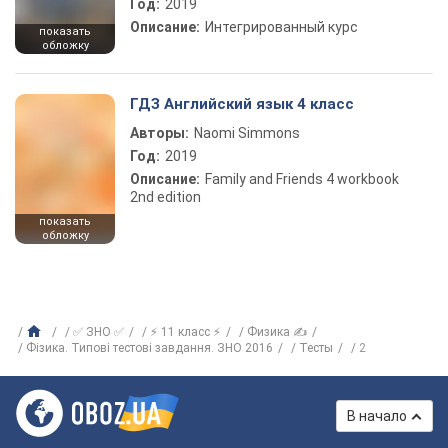
Год:
2019
Описание:
Интегрированный курс
показать
обложку
ГДЗ Английский язык 4 класс
Авторы:
Naomi Simmons
Год:
2019
Описание:
Family and Friends 4 workbook
2nd edition
показать
обложку
✅ ЗНО ✅
⚡ 11 класс ⚡
Физика ✍
Фізика. Типові тестові завдання. ЗНО 2016
Тесты
2
В начало