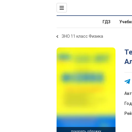
ГДЗ
Учебн
ЗНО 11 класс Физика
Те
А
Ав
Го
Рей
показать обложку