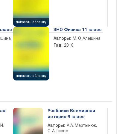
показать обложку
класс
ЗНО Физика 11 класс
лешина
Авторы:
М. О. Алешина
Год:
2018
показать обложку
ная
Учебники Всемирная
история 9 класс
 И.
Авторы:
А.А. Мартынюк,
О. А. Гисем