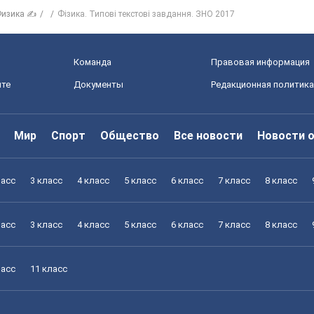
изика ✍
Фізика. Типові текстові завдання. ЗНО 2017
Команда
Правовая информация
йте
Документы
Редакционная политика
Мир
Спорт
Общество
Все новости
Новости 
ласс
3 класс
4 класс
5 класс
6 класс
7 класс
8 класс
ласс
3 класс
4 класс
5 класс
6 класс
7 класс
8 класс
ласс
11 класс