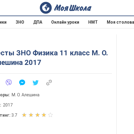
ики
ЗНО
ДПА
Онлайн уроки
НМТ
Моя столов
сты ЗНО Физика 11 класс М. О.
лешина 2017
торы:
М. О. Алешина
д:
2017
О
тинг:
3.7
ц
е