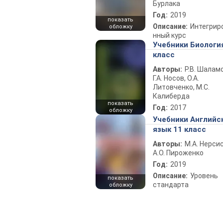
Бурлака
Год:
2019
показать
Описание:
Интегрир
обложку
нный курс
Учебники Биологи
класс
Авторы:
Р.В. Шаламо
Г.А. Носов, О.А.
Литовченко, М.С.
Калиберда
показать
Год:
2017
обложку
Учебники Английс
язык 11 класс
Авторы:
М.А. Нерсис
А.О. Пироженко
Год:
2019
Описание:
Уровень
показать
стандарта
обложку