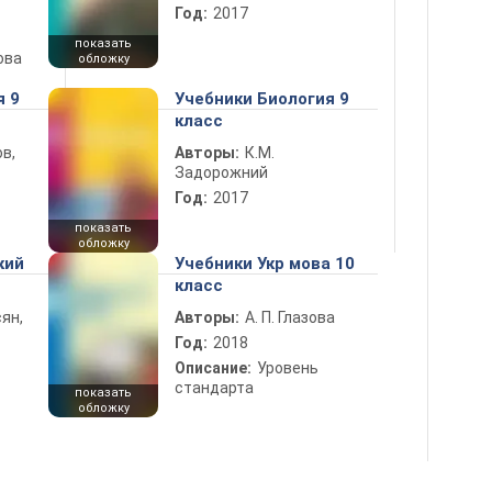
Год:
2017
показать
ова
обложку
я 9
Учебники Биология 9
класс
в,
Авторы:
К.М.
Задорожний
Год:
2017
показать
обложку
кий
Учебники Укр мова 10
класс
ян,
Авторы:
А. П. Глазова
Год:
2018
Описание:
Уровень
стандарта
показать
обложку