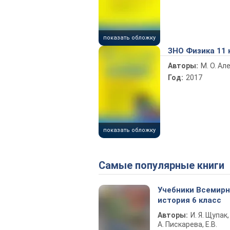
показать обложку
ЗНО Физика 11 
Авторы:
М. О. А
Год:
2017
показать обложку
Самые популярные книги
Учебники Всемир
история 6 класс
Авторы:
И. Я. Щупак,
А. Пискарева, Е.В.