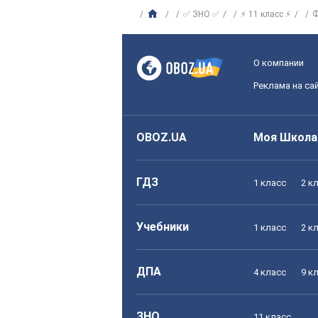
✅ ЗНО ✅
⚡ 11 класс ⚡
Ф
О компании
Реклама на са
OBOZ.UA
Моя Школа
ГДЗ
1 класс
2 к
Учебники
1 класс
2 к
ДПА
4 класс
9 к
ЗНО
11 класс