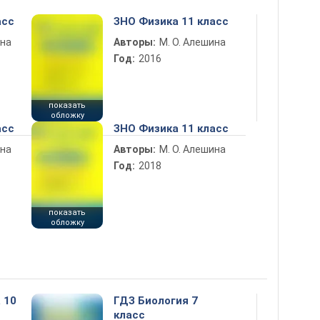
асс
ЗНО Физика 11 класс
ина
Авторы:
М. О. Алешина
Год:
2016
показать
обложку
асс
ЗНО Физика 11 класс
ина
Авторы:
М. О. Алешина
Год:
2018
показать
обложку
 10
ГДЗ Биология 7
класс