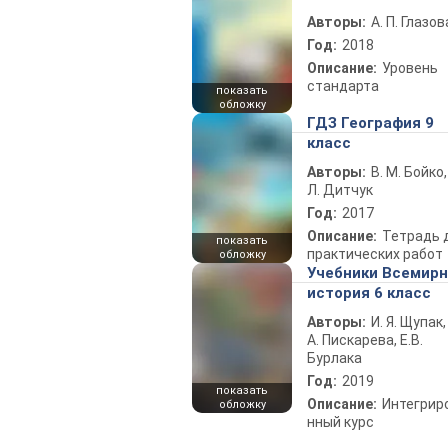
Авторы:
А. П. Глазов
Год:
2018
Описание:
Уровень
стандарта
показать
обложку
ГДЗ География 9
класс
Авторы:
В. М. Бойко,
Л. Дитчук
Год:
2017
Описание:
Тетрадь 
показать
практических работ
обложку
Учебники Всемир
история 6 класс
Авторы:
И. Я. Щупак,
А. Пискарева, Е.В.
Бурлака
Год:
2019
показать
Описание:
Интегрир
обложку
нный курс