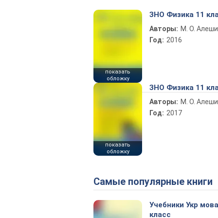
ЗНО Физика 11 кл
Авторы:
М. О. Алеш
Год:
2016
показать
обложку
ЗНО Физика 11 кл
Авторы:
М. О. Алеш
Год:
2017
показать
обложку
Самые популярные книги
Учебники Укр мова
класс