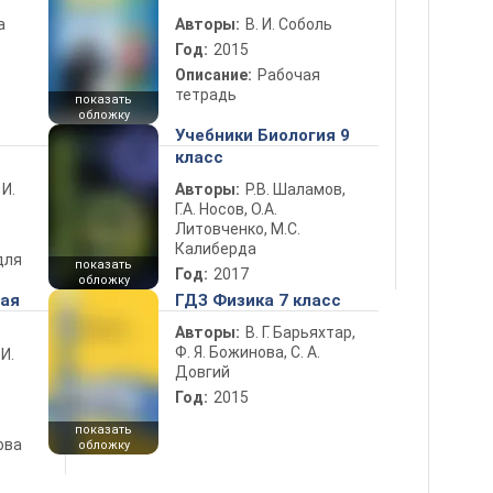
а
Авторы:
В. И. Соболь
Год:
2015
Описание:
Рабочая
тетрадь
показать
обложку
Учебники Биология 9
класс
 И.
Авторы:
Р.В. Шаламов,
Г.А. Носов, О.А.
Литовченко, М.С.
Калиберда
для
показать
Год:
2017
обложку
ная
ГДЗ Физика 7 класс
Авторы:
В. Г. Барьяхтар,
Ф. Я. Божинова, С. А.
 И.
Довгий
Год:
2015
показать
ова
обложку