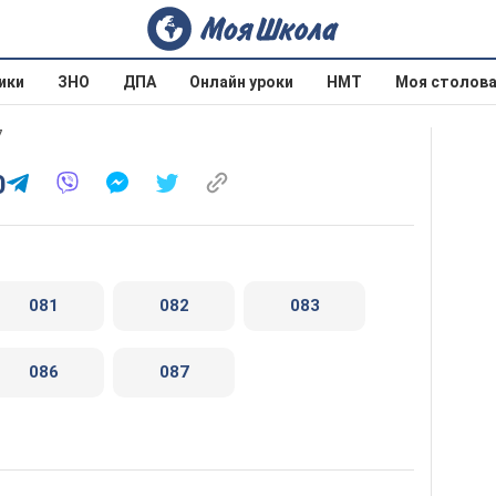
ики
ЗНО
ДПА
Онлайн уроки
НМТ
Моя столов
7
0
081
082
083
086
087