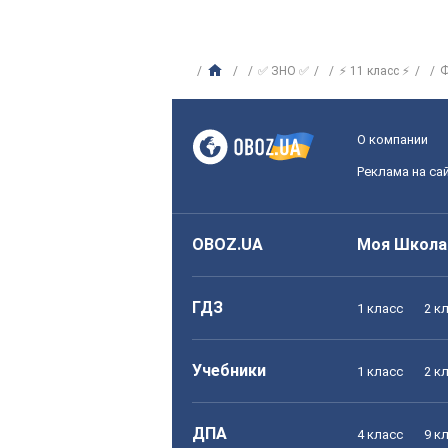
✅ ЗНО ✅
⚡ 11 класс ⚡
Ф
О компании
Реклама на са
OBOZ.UA
Моя Школа
ГДЗ
1 класс
2 к
Учебники
1 класс
2 к
ДПА
4 класс
9 к