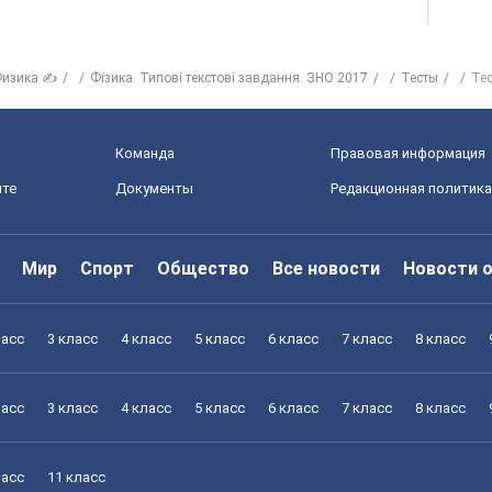
изика ✍
Фізика. Типові текстові завдання. ЗНО 2017
Тесты
Тес
Команда
Правовая информация
йте
Документы
Редакционная политика
Мир
Спорт
Общество
Все новости
Новости 
ласс
3 класс
4 класс
5 класс
6 класс
7 класс
8 класс
ласс
3 класс
4 класс
5 класс
6 класс
7 класс
8 класс
ласс
11 класс