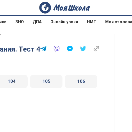
ики
ЗНО
ДПА
Онлайн уроки
НМТ
Моя столов
7
ания. Тест 4
104
105
106