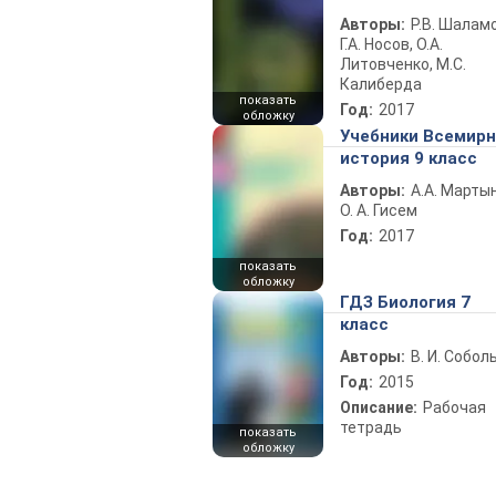
Авторы:
Р.В. Шаламо
Г.А. Носов, О.А.
Литовченко, М.С.
Калиберда
показать
Год:
2017
обложку
Учебники Всемир
история 9 класс
Авторы:
А.А. Марты
О. А. Гисем
Год:
2017
показать
обложку
ГДЗ Биология 7
класс
Авторы:
В. И. Собол
Год:
2015
Описание:
Рабочая
тетрадь
показать
обложку