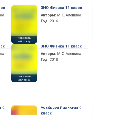
асс
ЗНО Физика 11 класс
ина
Авторы:
М. О. Алешина
Год:
2016
показать
обложку
асс
ЗНО Физика 11 класс
ина
Авторы:
М. О. Алешина
Год:
2018
показать
обложку
я 9
Учебники Биология 9
класс