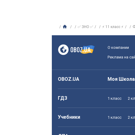
✅ ЗНО ✅
⚡ 11 класс ⚡
Ф
О компании
Реклама на са
OBOZ.UA
Моя Школа
ГДЗ
1 класс
2 к
Учебники
1 класс
2 к