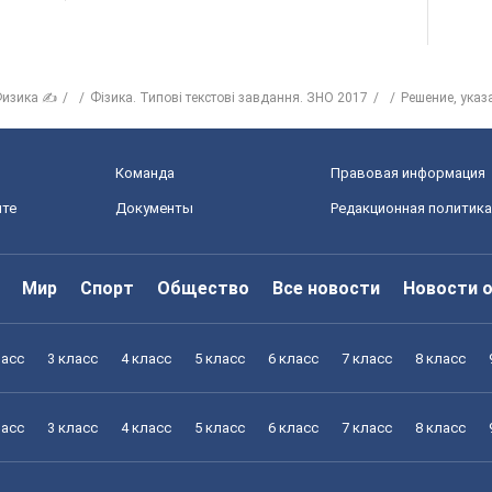
изика ✍
Фізика. Типові текстові завдання. ЗНО 2017
Решение, указ
Команда
Правовая информация
йте
Документы
Редакционная политика
Мир
Спорт
Общество
Все новости
Новости 
ласс
3 класс
4 класс
5 класс
6 класс
7 класс
8 класс
ласс
3 класс
4 класс
5 класс
6 класс
7 класс
8 класс