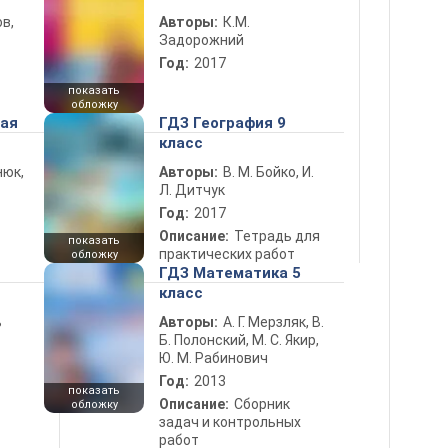
в,
Авторы:
К.М.
Задорожний
Год:
2017
показать
обложку
ная
ГДЗ География 9
класс
нюк,
Авторы:
В. М. Бойко, И.
Л. Дитчук
Год:
2017
Описание:
Тетрадь для
показать
практических работ
обложку
ГДЗ Математика 5
класс
ь
Авторы:
А. Г. Мерзляк, В.
Б. Полонский, М. С. Якир,
Ю. М. Рабинович
Год:
2013
показать
Описание:
Сборник
обложку
задач и контрольных
работ