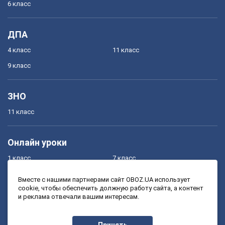
6 класс
ДПА
4 класс
11 класс
9 класс
ЗНО
11 класс
Онлайн уроки
1 класс
7 класс
2 класс
8 класс
Вместе с нашими партнерами сайт OBOZ.UA использует
cookie, чтобы обеспечить должную работу сайта, а контент
3 класс
9 класс
и реклама отвечали вашим интересам.
4 класс
10 класс
5 класс
11 класс