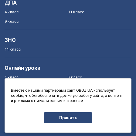
ДПА
4 класс
11 класс
9 класс
ЗНО
11 класс
Онлайн уроки
1 класс
7 класс
2 класс
8 класс
Вместе с нашими партнерами сайт OBOZ.UA использует
cookie, чтобы обеспечить должную работу сайта, а контент
3 класс
9 класс
и реклама отвечали вашим интересам.
4 класс
10 класс
5 класс
11 класс
Принять
6 класс