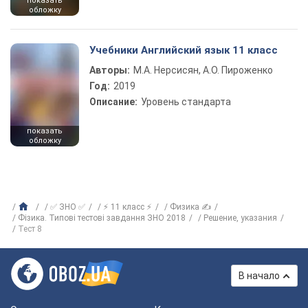
показать
обложку
Учебники Английский язык 11 класс
Авторы:
М.А. Нерсисян, А.О. Пироженко
Год:
2019
Описание:
Уровень стандарта
показать
обложку
✅ ЗНО ✅
⚡ 11 класс ⚡
Физика ✍
Фізика. Типові тестові завдання ЗНО 2018
Решение, указания
Тест 8
В начало