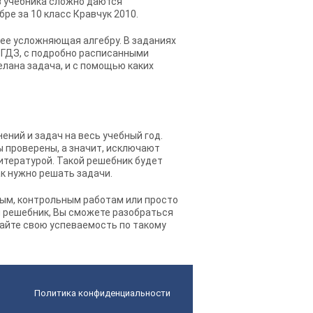
из учебника сложно даются
бре за 10 класс Кравчук 2010
.
лее усложняющая алгебру. В заданиях
е ГДЗ, с подробно расписанными
лана задача, и с помощью каких
ений и задач на весь учебный год.
ы проверены, а значит, исключают
итературой. Такой решебник будет
ак нужно решать задачи.
ым, контрольным работам или просто
я решебник, Вы сможете разобраться
кайте свою успеваемость по такому
Политика конфиденциальности