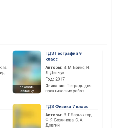
5
ГДЗ География 9
класс
к, В.
Авторы:
В. М. Бойко, И.
ир,
Л. Дитчук
Год:
2017
Описание:
Тетрадь для
показать
практических работ
обложку
х
ГДЗ Физика 7 класс
Авторы:
В. Г. Барьяхтар,
Ф. Я. Божинова, С. А.
ь
Довгий