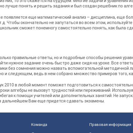
 из них, то это скажется на будущем. Многие задачи и уравнения 
но лучше понять и решить задания и был создан
решебник по алге
се появляется еще математический анализ – дисциплина, еще бо
.д. Чтобы окончательно не запутаться во всем этом, используйт
 школьник сможет понемногу самостоятельно понять, как была сде
олько правильные ответы, но и подробные способы решения уравн
йти нужное задание очень быстро даже сидя на уроке. Все ответ
ики без сомнения можно назвать вспомогательной методичной л
 но и следующем, ведь в нем собрано множество примеров того, к
ук 2010
в любой момент поможет подготовиться к самостоятельн
роки алгебры не вызовут трудностей или переживаний. Использу
рибегая к помощи учителей или дополнительных занятий. Не запус
в дальнейшем Вам еще придется сдавать экзамены.
Команда
Правовая информация