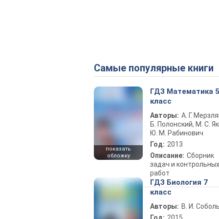
Самые популярные книги
ГДЗ Математика 
класс
Авторы:
А. Г. Мерзля
Б. Полонский, М. С. Як
Ю. М. Рабинович
Год:
2013
показать
Описание:
Сборник
обложку
задач и контрольны
работ
ГДЗ Биология 7
класс
Авторы:
В. И. Собол
Год:
2015