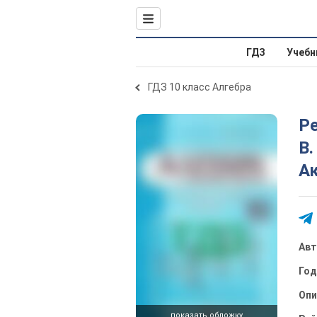
ГДЗ
Учебн
ГДЗ 10 класс Алгебра
Ре
В.
А
Ав
Го
Опи
показать обложку