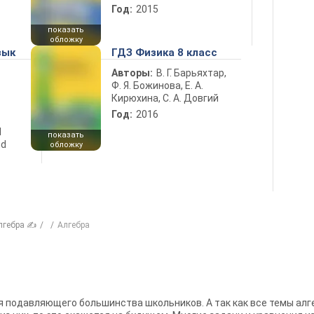
Год:
2015
показать
обложку
зык
ГДЗ Физика 8 класс
Авторы:
В. Г. Барьяхтар,
Ф. Я. Божинова, Е. А.
Кирюхина, С. А. Довгий
Год:
2016
d
показать
nd
обложку
лгебра ✍
Алгебра
ля подавляющего большинства школьников. А так как все темы ал