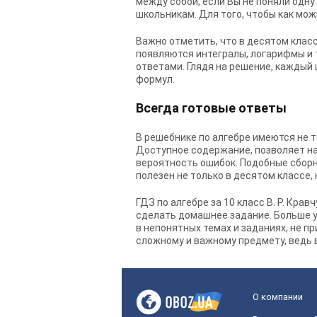
между собой, если Вы не поняли одну
школьникам. Для того, чтобы как мож
Важно отметить, что в десятом клас
появляются интегралы, логарифмы и т
ответами. Глядя на решение, каждый
формул.
Всегда готовые ответы
В решебнике по алгебре имеются не т
Доступное содержание, позволяет на
вероятность ошибок. Подобные сборн
полезен не только в десятом классе,
ГДЗ по алгебре за 10 класс В. Р. Кравч
сделать домашнее задание. Больше у
в непонятных темах и заданиях, не п
сложному и важному предмету, ведь 
О компании