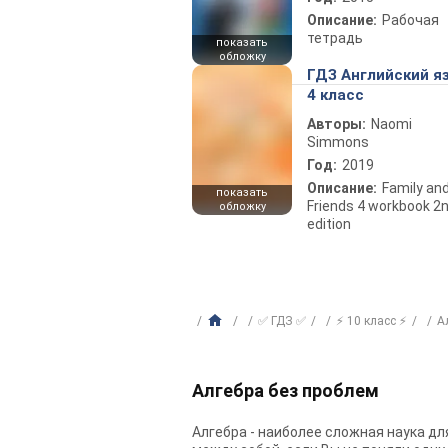
Описание:
Рабочая
тетрадь
показать
обложку
ГДЗ Английский я
4 класс
Авторы:
Naomi
Simmons
Год:
2019
Описание:
Family an
показать
Friends 4 workbook 2
обложку
edition
✅ ГДЗ ✅
⚡ 10 класс ⚡
А
Алгебра без проблем
Алгебра - наиболее сложная наука д