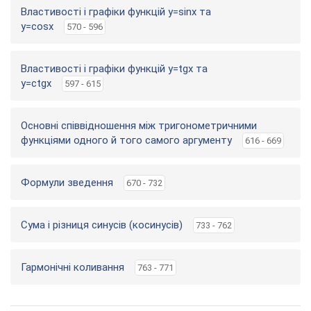
Властивості і графіки функцій y=sinx та
y=cosx
570 - 596
Властивості і графіки функцій y=tgx та
y=ctgx
597 - 615
Основні співвідношення між тригонометричними
функціями одного й того самого аргументу
616 - 669
Формули зведення
670 - 732
Сума і різниця синусів (косинусів)
733 - 762
Гармонічні коливання
763 - 771