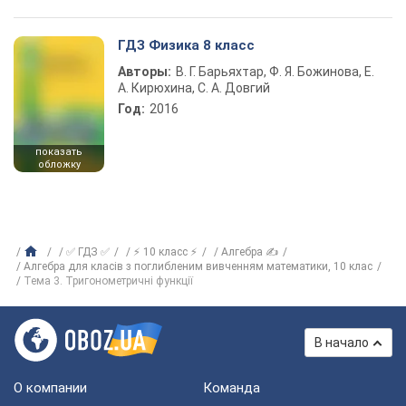
ГДЗ Физика 8 класс
Авторы:
В. Г. Барьяхтар, Ф. Я. Божинова, Е.
А. Кирюхина, С. А. Довгий
Год:
2016
показать
обложку
✅ ГДЗ ✅
⚡ 10 класс ⚡
Алгебра ✍
Алгебра для класів з поглибленим вивченням математики, 10 клас
Тема 3. Тригонометричні функції
В начало
О компании
Команда