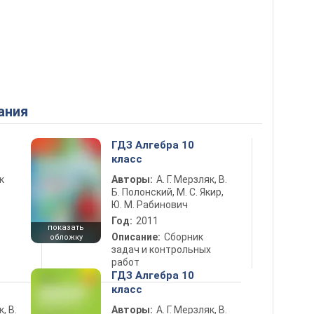
ания
ГДЗ Алгебра 10
класс
к
Авторы:
А. Г. Мерзляк, В.
Б. Полонский, М. С. Якир,
Ю. М. Рабинович
Год:
2011
показать
Описание:
Сборник
обложку
задач и контрольных
работ
ГДЗ Алгебра 10
класс
к, В.
Авторы:
А. Г. Мерзляк, В.