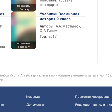
Описание:
Уровень
стандарта
показать
обложку
ная
Учебники Всемирная
история 9 класс
 И.
Авторы:
А.А. Мартынюк,
О. А. Гисем
Год:
2017
показать
ова
обложку
лгебра ✍
Алгебра для класів з поглибленим вивченням математики, 10 
tgx
Команда
Правовая информация
йте
Документы
Редакционная политика