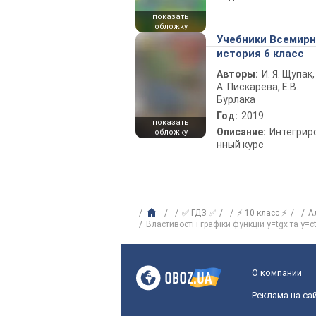
показать
обложку
Учебники Всемир
история 6 класс
Авторы:
И. Я. Щупак,
А. Пискарева, Е.В.
Бурлака
Год:
2019
показать
Описание:
Интегрир
обложку
нный курс
✅ ГДЗ ✅
⚡ 10 класс ⚡
А
Властивості і графіки функцій y=tgx та y=c
О компании
Реклама на са