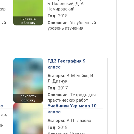
Б. Полонский, Д. А.
кир
Номировский
Год:
2018
показать
ный
Описание:
Углубленный
обложку
уровень изучения
ГДЗ География 9
класс
ь
Авторы:
В. М. Бойко, И.
Л. Дитчук
Год:
2017
Описание:
Тетрадь для
показать
практических работ
обложку
сс
Учебники Укр мова 10
класс
тар,
Авторы:
А. П. Глазова
ий
Год:
2018