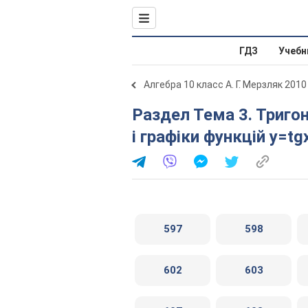
ГДЗ
Учебн
Алгебра 10 класс А. Г. Мерзляк 2010
Раздел Тема 3. Тригонометричні функції . Властивості
і графіки функцій y=tg
597
598
602
603