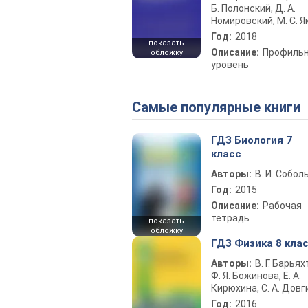
Б. Полонский, Д. А.
Номировский, М. С. Я
Год:
2018
показать
Описание:
Профиль
обложку
уровень
Самые популярные книги
ГДЗ Биология 7
класс
Авторы:
В. И. Собол
Год:
2015
Описание:
Рабочая
тетрадь
показать
обложку
ГДЗ Физика 8 кла
Авторы:
В. Г. Барьях
Ф. Я. Божинова, Е. А.
Кирюхина, С. А. Довг
Год:
2016