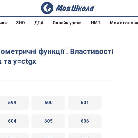
ики
ЗНО
ДПА
Онлайн уроки
НМТ
Моя столов
x та y=ctgx
599
600
601
604
605
606