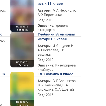
язык 11 класс
нюк,
Авторы:
М.А. Нерсисян,
А.О. Пироженко
Год:
2019
Описание:
Уровень
показать
стандарта
обложку
сс
Учебники Всемирная
история 6 класс
тар,
Авторы:
И. Я. Щупак, И.
А. Пискарева, Е.В.
Бурлака
Год:
2019
показать
Описание:
Интегрирова
обложку
нный курс
зык
ГДЗ Физика 8 класс
Авторы:
В. Г. Барьяхтар,
Ф. Я. Божинова, Е. А.
Кирюхина, С. А. Довгий
Год:
2016
d
показать
nd
обложку