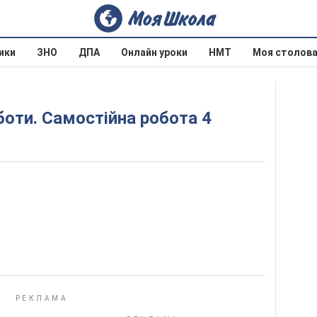
ики
ЗНО
ДПА
Онлайн уроки
НМТ
Моя столов
боти. Самостійна робота 4