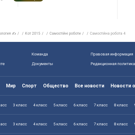
ология ✍
Кот 2015
Самостійні роботи
Самостійна робота 4
Команда
Правовая информация
йте
Документы
Редакционная политика
Мир
Спорт
Общество
Все новости
Новости 
ласс
3 класс
4 класс
5 класс
6 класс
7 класс
8 класс
ласс
3 класс
4 класс
5 класс
6 класс
7 класс
8 класс