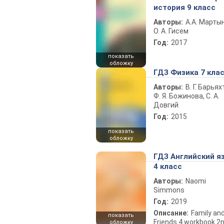
история 9 класс
Авторы:
А.А. Марты
О. А. Гисем
Год:
2017
показать
обложку
ГДЗ Физика 7 кла
Авторы:
В. Г. Барьях
Ф. Я. Божинова, С. А.
Довгий
Год:
2015
показать
обложку
ГДЗ Английский я
4 класс
Авторы:
Naomi
Simmons
Год:
2019
Описание:
Family an
показать
Friends 4 workbook 2
обложку