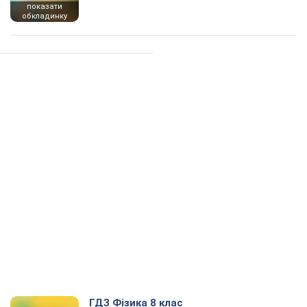
показати
обкладинку
ГДЗ Фізика 8 клас