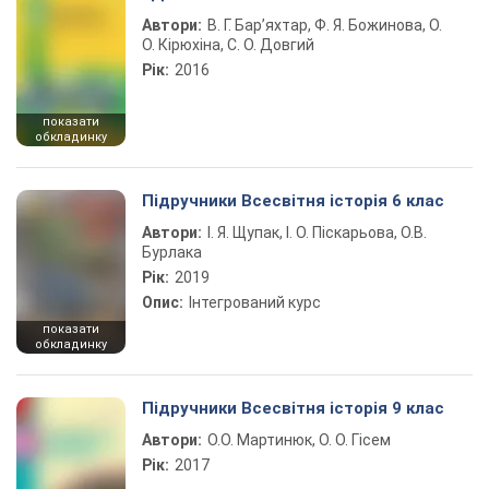
Автори:
В. Г. Бар’яхтар, Ф. Я. Божинова, О.
О. Кірюхіна, С. О. Довгий
Рік:
2016
показати
обкладинку
Підручники Всесвітня історія 6 клас
Автори:
І. Я. Щупак, І. О. Піскарьова, О.В.
Бурлака
Рік:
2019
Опис:
Інтегрований курс
показати
обкладинку
Підручники Всесвітня історія 9 клас
Автори:
О.О. Мартинюк, О. О. Гісем
Рік:
2017