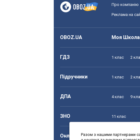
Про компанію
Реклама на сай
OBOZ.UA
Моя Школа
ГДЗ
1 клас
2 кл
Підручники
1 клас
2 кл
ДПА
4 клас
9 кл
ЗНО
11 клас
Разом з нашими партнерами са
Онлайн уроки
1 клас
2 кл
а контент та реклама відпові