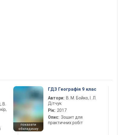
5
ГДЗ Географія 9 клас
Автори:
В. М. Бойко, І. Л.
Дітчук
, В.
кір,
Рік:
2017
Опис:
Зошит для
практичних робіт
показати
і
обкладинку