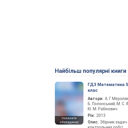
Найбільш популярні книги
ГДЗ Математика 
клас
Автори:
А. Г. Мерзляк
Б. Полонський, М. С. Я
Ю. М. Рабінович
Рік:
2013
показати
Опис:
Збірник задач 
обкладинку
контрольних робіт