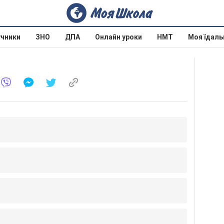
учники
ЗНО
ДПА
Онлайн уроки
НМТ
Моя їдаль