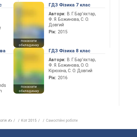
с
ГДЗ Фізика 7 клас
Автори:
В. Г. Бар’яхтар,
Ф. Я. Божинова, С. О.
Довгий
т
Рік:
2015
показати
обкладинку
ова
ГДЗ Фізика 8 клас
Автори:
В. Г. Бар’яхтар,
Ф. Я. Божинова, О. О.
Кірюхіна, С. О. Довгий
Рік:
2016
ends
показати
n
обкладинку
логія ✍
Кот 2015
Самостійні роботи