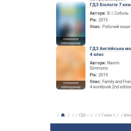
ГДЗ Біологія 7 кла
Автори:
В. І. Соболь
Рік:
2015
Опис:
Робочий зоши
показати
обкладинку
ГДЗ Англійська м
4 клас
Автори:
Naomi
Simmons
Рік:
2019
Опис:
Family and Fri
показати
4 workbook 2nd editio
обкладинку
✅ ГДЗ ✅
⚡ 7 клас ⚡
Біо