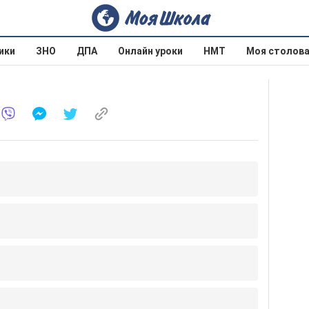
ики
ЗНО
ДПА
Онлайн уроки
НМТ
Моя столов