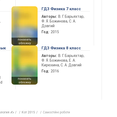
ГДЗ Физика 7 класс
Авторы:
В. Г. Барьяхтар,
Ф. Я. Божинова, С. А.
ь
Довгий
Год:
2015
показать
обложку
зык
ГДЗ Физика 8 класс
Авторы:
В. Г. Барьяхтар,
Ф. Я. Божинова, Е. А.
Кирюхина, С. А. Довгий
Год:
2016
d
показать
nd
обложку
ология ✍
Кот 2015
Самостійні роботи