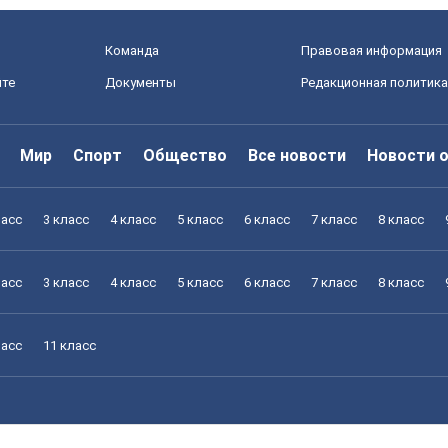
Команда
Правовая информация
йте
Документы
Редакционная политика
Мир
Спорт
Общество
Все новости
Новости 
ласс
3 класс
4 класс
5 класс
6 класс
7 класс
8 класс
ласс
3 класс
4 класс
5 класс
6 класс
7 класс
8 класс
ласс
11 класс