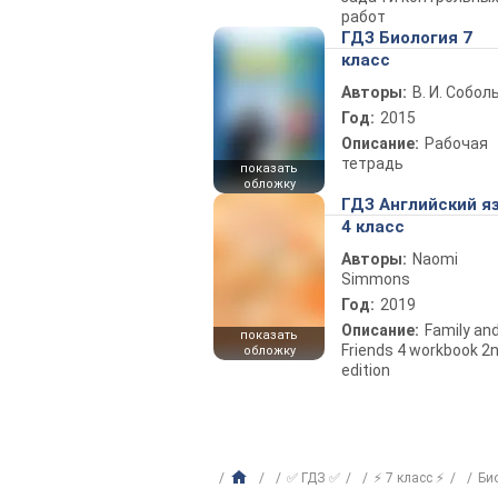
работ
ГДЗ Биология 7
класс
Авторы:
В. И. Собол
Год:
2015
Описание:
Рабочая
тетрадь
показать
обложку
ГДЗ Английский я
4 класс
Авторы:
Naomi
Simmons
Год:
2019
Описание:
Family an
показать
Friends 4 workbook 2
обложку
edition
✅ ГДЗ ✅
⚡ 7 класс ⚡
Би