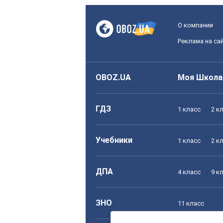
О компании
Реклама на са
OBOZ.UA
Моя Школа
ГДЗ
1 класс
2 к
Учебники
1 класс
2 к
ДПА
4 класс
9 к
ЗНО
11 класс