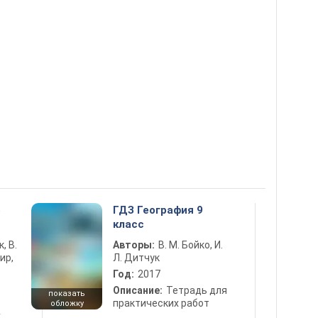
5
ГДЗ География 9
класс
к, В.
Авторы:
В. М. Бойко, И.
ир,
Л. Дитчук
Год:
2017
Описание:
Тетрадь для
показать
практических работ
обложку
х