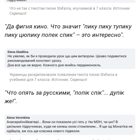
"Да фигня кино. Что значит "пику пику тупику
пику цюпику попек спик" – это интересно".
"Что опять за русскими, "попік спік"... дупік
же!".