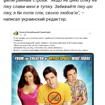
филигранные строки:
"Якщо не ціню опіку на
піку слави мені в тупіку. Забивайте піку цю
піку, я би попік спік, своєю любовʼю",
–
написал украинский редактор.