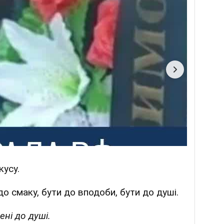
кусу.
до смаку, бути до вподоби, бути до душі.
ні до душі.