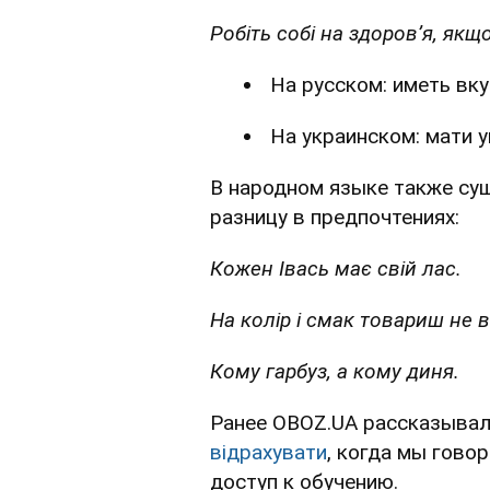
Робіть собі на здоров’я, якщ
На русском: иметь вку
На украинском: мати у
В народном языке также с
разницу в предпочтениях:
Кожен Івась має свій лас.
На колір і смак товариш не в
Кому гарбуз, а кому диня.
Ранее OBOZ.UA рассказывал
відрахувати
, когда мы гово
доступ к обучению.