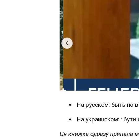
На русском: быть по в
На украинском: : бути 
Ця книжка одразу припала ме