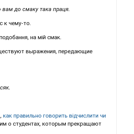
о вам до смаку така праця.
с к чему-то.
подобання, на мій смак.
уществуют выражения, передающие
сяк.
,
как правильно говорить
відчислити чи
рим о студентах, которым прекращают