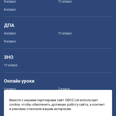
5 класс
11 класс
6 класс
ДПА
4 класс
11 класс
9 класс
ЗНО
11 класс
Онлайн уроки
1 класс
7 класс
2 класс
8 класс
Вместе с нашими партнерами сайт OBOZ.UA использует
cookie, чтобы обеспечить должную работу сайта, а контент
3 класс
9 класс
и реклама отвечали вашим интересам.
4 класс
10 класс