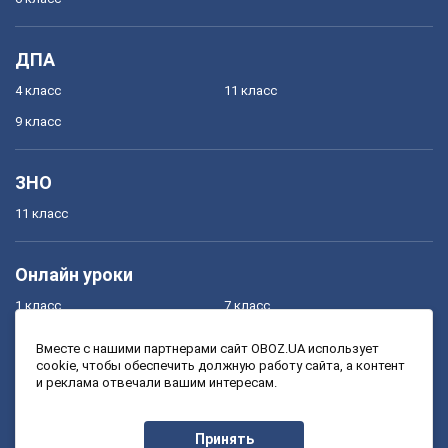
ДПА
4 класс
11 класс
9 класс
ЗНО
11 класс
Онлайн уроки
1 класс
7 класс
2 класс
8 класс
Вместе с нашими партнерами сайт OBOZ.UA использует
cookie, чтобы обеспечить должную работу сайта, а контент
3 класс
9 класс
и реклама отвечали вашим интересам.
4 класс
10 класс
5 класс
11 класс
Принять