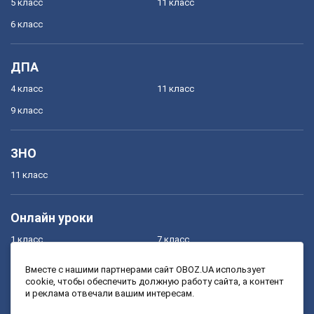
5 класс
11 класс
6 класс
ДПА
4 класс
11 класс
9 класс
ЗНО
11 класс
Онлайн уроки
1 класс
7 класс
2 класс
8 класс
Вместе с нашими партнерами сайт OBOZ.UA использует
cookie, чтобы обеспечить должную работу сайта, а контент
3 класс
9 класс
и реклама отвечали вашим интересам.
4 класс
10 класс