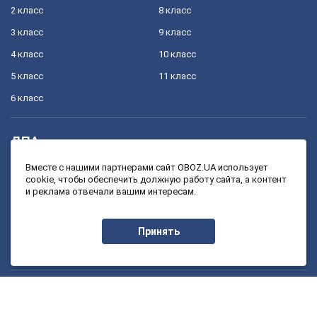
2 класс
8 класс
3 класс
9 класс
4 класс
10 класс
5 класс
11 класс
6 класс
ДПА
4 класс
11 класс
Вместе с нашими партнерами сайт OBOZ.UA использует
cookie, чтобы обеспечить должную работу сайта, а контент
9 класс
и реклама отвечали вашим интересам.
ЗНО
Принять
11 класс
Онлайн уроки
1 класс
7 класс