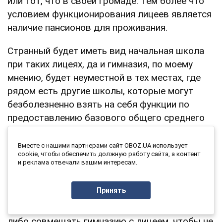
или тот, что в своей громаде. Тем более что
условием функционирования лицеев является
наличие пансионов для проживания.
Странный будет иметь вид начальная школа
при таких лицеях, да и гимназия, по моему
мнению, будет неуместной в тех местах, где
рядом есть другие школы, которые могут
безболезненно взять на себя функции по
предоставлению базового общего среднего
образования.
Вместе с нашими партнерами сайт OBOZ.UA использует
Как показывает практика, проблемы
cookie, чтобы обеспечить должную работу сайта, а контент
и реклама отвечали вашим интересам.
возникают и будут возникать в двух случаях:
1) когда в населенных пунктах, где
Принять
планируется создание лицеев, нет других
школ. И тогда стоит либо строить новую,
либо совмещать гимназию с лицеем, чтобы не