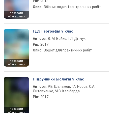
Рік:
2013
Опис:
Збірник задач і контрольних робіт
показати
обкладинку
ГДЗ Географія 9 клас
Автори:
В. М. Бойко, І. Л. Дітчук
Рік:
2017
Опис:
Зошит для практичних робіт
показати
обкладинку
Підручники Біологія 9 клас
Автори:
Р.В. Шаламов, Г.А. Носов, О.А.
Литовченко, М.С. Каліберда
Рік:
2017
показати
обкладинку