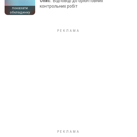
Опис:
Відповіді до орієнтовних
контрольних робіт
показати
обкладинку