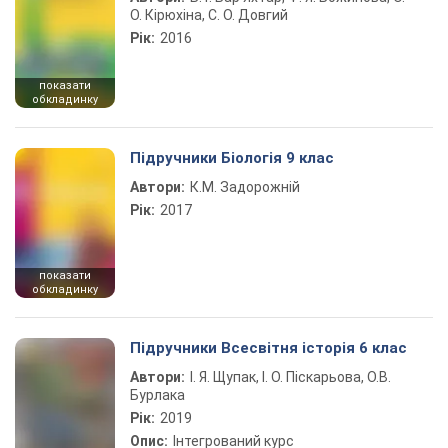
О. Кірюхіна, С. О. Довгий
Рік:
2016
показати
обкладинку
Підручники Біологія 9 клас
Автори:
К.М. Задорожній
Рік:
2017
показати
обкладинку
Підручники Всесвітня історія 6 клас
Автори:
І. Я. Щупак, І. О. Піскарьова, О.В.
Бурлака
Рік:
2019
Опис:
Інтегрований курс