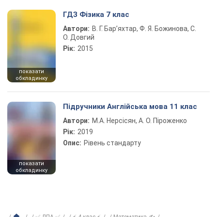
ГДЗ Фізика 7 клас
Автори:
В. Г. Бар’яхтар, Ф. Я. Божинова, С.
О. Довгий
Рік:
2015
показати
обкладинку
Підручники Англійська мова 11 клас
Автори:
М.А. Нерсісян, А. О. Піроженко
Рік:
2019
Опис:
Рівень стандарту
показати
обкладинку