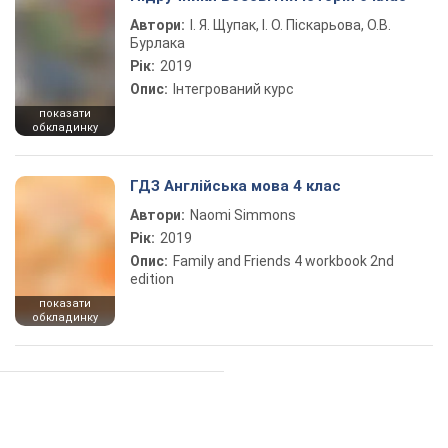
Автори:
І. Я. Щупак, І. О. Піскарьова, О.В.
Бурлака
Рік:
2019
Опис:
Інтегрований курс
показати
обкладинку
ГДЗ Англійська мова 4 клас
Автори:
Naomi Simmons
Рік:
2019
Опис:
Family and Friends 4 workbook 2nd
edition
показати
обкладинку