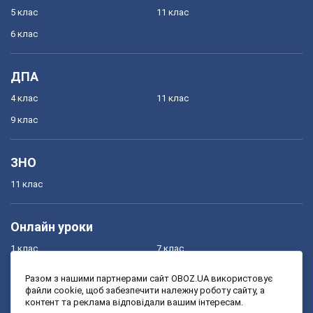
5 клас
11 клас
6 клас
ДПА
4 клас
11 клас
9 клас
ЗНО
11 клас
Онлайн уроки
1 клас
7 клас
2 клас
8 клас
Разом з нашими партнерами сайт OBOZ.UA використовує
файли cookie, щоб забезпечити належну роботу сайту, а
3 клас
9 клас
контент та реклама відповідали вашим інтересам.