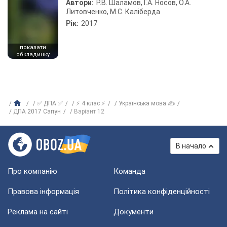
Автори:
Р.В. Шаламов, Г.А. Носов, О.А.
Литовченко, М.С. Каліберда
Рік:
2017
показати
обкладинку
✅ ДПА ✅
⚡ 4 клас ⚡
Українська мова ✍
ДПА 2017 Сапун
Варіант 12
В начало
Про компанію
Команда
Правова інформація
Політика конфіденційності
Реклама на сайті
Документи