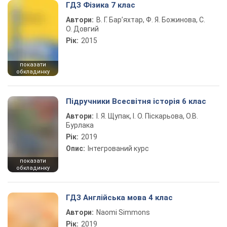
ГДЗ Фізика 7 клас
Автори:
В. Г. Бар’яхтар, Ф. Я. Божинова, С.
О. Довгий
Рік:
2015
показати
обкладинку
Підручники Всесвітня історія 6 клас
Автори:
І. Я. Щупак, І. О. Піскарьова, О.В.
Бурлака
Рік:
2019
Опис:
Інтегрований курс
показати
обкладинку
ГДЗ Англійська мова 4 клас
Автори:
Naomi Simmons
Рік:
2019