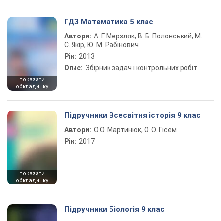
ГДЗ Математика 5 клас
Автори:
А. Г. Мерзляк, В. Б. Полонський, М.
С. Якір, Ю. М. Рабінович
Рік:
2013
Опис:
Збірник задач і контрольних робіт
показати
обкладинку
Підручники Всесвітня історія 9 клас
Автори:
О.О. Мартинюк, О. О. Гісем
Рік:
2017
показати
обкладинку
Підручники Біологія 9 клас