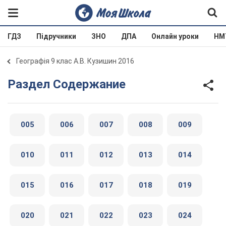
ГДЗ
Підручники
ЗНО
ДПА
Онлайн уроки
НМ
Географія 9 клас А.В. Кузишин 2016
Раздел Содержание
005
006
007
008
009
010
011
012
013
014
015
016
017
018
019
020
021
022
023
024