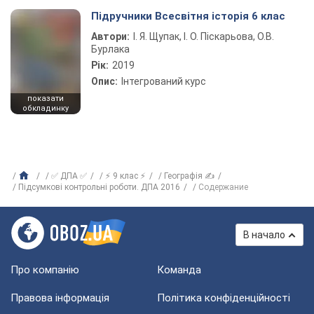
Підручники Всесвітня історія 6 клас
Автори:
І. Я. Щупак, І. О. Піскарьова, О.В.
Бурлака
Рік:
2019
Опис:
Інтегрований курс
показати
обкладинку
✅ ДПА ✅
⚡ 9 клас ⚡
Географія ✍
Підсумкові контрольні роботи. ДПА 2016
Содержание
В начало
Про компанію
Команда
Правова інформація
Політика конфіденційності