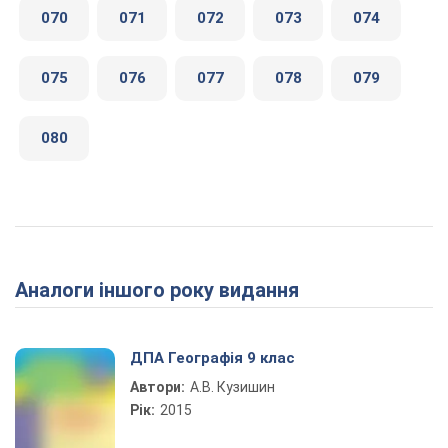
070
071
072
073
074
075
076
077
078
079
080
Аналоги іншого року видання
ДПА Географія 9 клас
Автори:
А.В. Кузишин
Рік:
2015