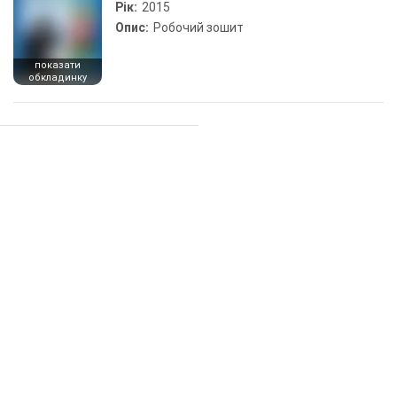
Рік:
2015
Опис:
Робочий зошит
показати
обкладинку