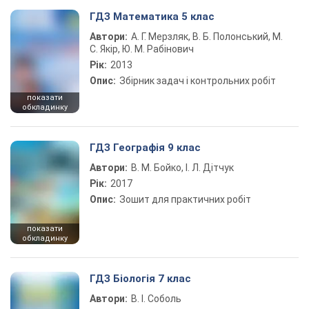
ГДЗ Математика 5 клас
Автори:
А. Г. Мерзляк, В. Б. Полонський, М.
С. Якір, Ю. М. Рабінович
Рік:
2013
Опис:
Збірник задач і контрольних робіт
показати
обкладинку
ГДЗ Географія 9 клас
Автори:
В. М. Бойко, І. Л. Дітчук
Рік:
2017
Опис:
Зошит для практичних робіт
показати
обкладинку
ГДЗ Біологія 7 клас
Автори:
В. І. Соболь