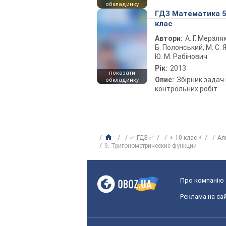
обкладинку
ГДЗ Математика 
клас
Автори:
А. Г. Мерзляк
Б. Полонський, М. С. Я
Ю. М. Рабінович
Рік:
2013
показати
Опис:
Збірник задач 
обкладинку
контрольних робіт
✅ ГДЗ ✅
⚡ 10 клас ⚡
Ал
9. Тригонометрические функции
Про компанію
Реклама на сай