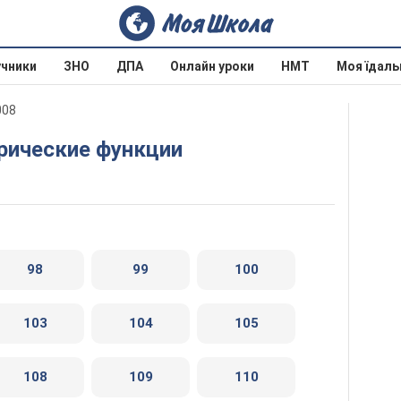
учники
ЗНО
ДПА
Онлайн уроки
НМТ
Моя їдаль
008
трические функции
98
99
100
103
104
105
108
109
110