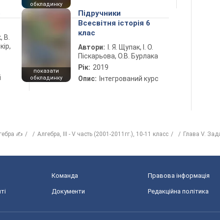
обкладинку
5
Підручники
Всесвітня історія 6
клас
, В.
кір,
Автори:
І. Я. Щупак, І. О.
Піскарьова, О.В. Бурлака
Рік:
2019
показати
і
обкладинку
Опис:
Інтегрований курс
гебра ✍
Алгебра, III - V часть (2001-2011гг.), 10-11 класс
Глава V. Зад
Команда
Правова інформація
ті
Документи
Редакційна політика