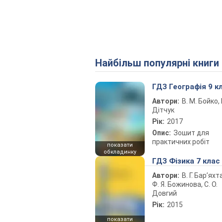
Найбільш популярні книги
ГДЗ Географія 9 к
Автори:
В. М. Бойко, І
Дітчук
Рік:
2017
Опис:
Зошит для
практичних робіт
показати
обкладинку
ГДЗ Фізика 7 клас
Автори:
В. Г. Бар’яхт
Ф. Я. Божинова, С. О.
Довгий
Рік:
2015
показати