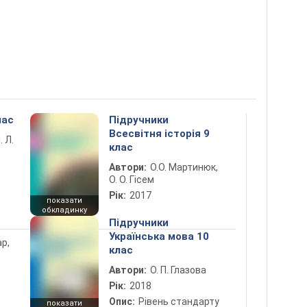
лас
Підручники
Всесвітня історія 9
. Л.
клас
Автори:
О.О. Мартинюк,
О. О. Гісем
Рік:
2017
показати
обкладинку
Підручники
Українська мова 10
ар,
клас
Автори:
О. П. Глазова
Рік:
2018
Опис:
Рівень стандарту
показати