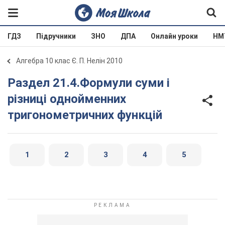
ГДЗ
Підручники
ЗНО
ДПА
Онлайн уроки
НМ
Алгебра 10 клас Є. П. Нелін 2010
Раздел 21.4.Формули суми і
різниці однойменних
тригонометричних функцій
1
2
3
4
5