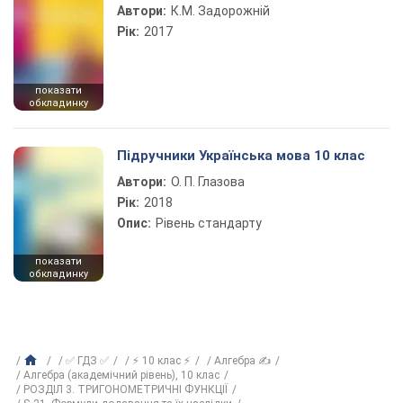
Автори:
К.М. Задорожній
Рік:
2017
показати
обкладинку
Підручники Українська мова 10 клас
Автори:
О. П. Глазова
Рік:
2018
Опис:
Рівень стандарту
показати
обкладинку
✅ ГДЗ ✅
⚡ 10 клас ⚡
Алгебра ✍
Алгебра (академічний рівень), 10 клас
РОЗДІЛ 3. ТРИГОНОМЕТРИЧНІ ФУНКЦІЇ