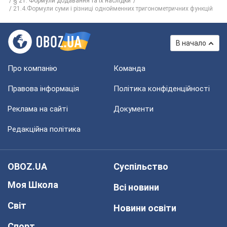
§ 21. Формули додавання та їх наслідки
21.4.Формули суми і різниці однойменних тригонометричних функцій
В начало
Про компанію
Команда
Правова інформація
Політика конфіденційності
Реклама на сайті
Документи
Редакційна політика
OBOZ.UA
Суспільство
Моя Школа
Всі новини
Світ
Новини освіти
Спорт