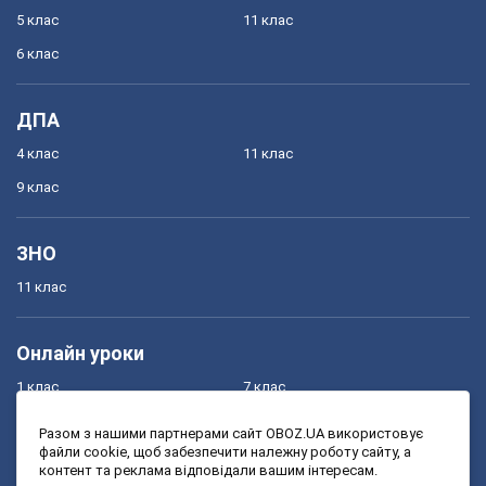
5 клас
11 клас
6 клас
ДПА
4 клас
11 клас
9 клас
ЗНО
11 клас
Онлайн уроки
1 клас
7 клас
2 клас
8 клас
Разом з нашими партнерами сайт OBOZ.UA використовує
файли cookie, щоб забезпечити належну роботу сайту, а
3 клас
9 клас
контент та реклама відповідали вашим інтересам.