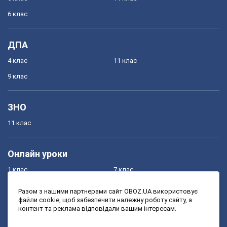
6 клас
ДПА
4 клас
11 клас
9 клас
ЗНО
11 клас
Онлайн уроки
1 клас
7 клас
2 клас
8 клас
Разом з нашими партнерами сайт OBOZ.UA використовує
файли cookie, щоб забезпечити належну роботу сайту, а
3 клас
9 клас
контент та реклама відповідали вашим інтересам.
4 клас
10 клас