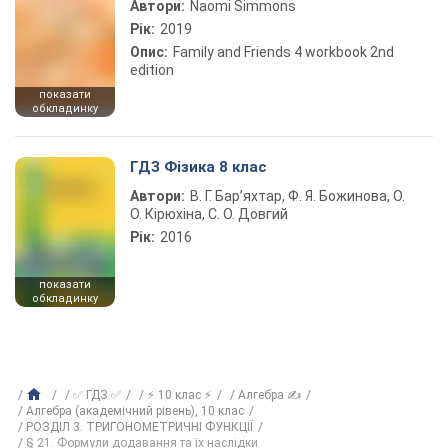
Автори:
Naomi Simmons
Рік:
2019
Опис:
Family and Friends 4 workbook 2nd
edition
показати
обкладинку
ГДЗ Фізика 8 клас
Автори:
В. Г. Бар’яхтар, Ф. Я. Божинова, О.
О. Кірюхіна, С. О. Довгий
Рік:
2016
показати
обкладинку
✅ ГДЗ ✅
⚡ 10 клас ⚡
Алгебра ✍
Алгебра (академічний рівень), 10 клас
РОЗДІЛ 3. ТРИГОНОМЕТРИЧНІ ФУНКЦІЇ
§ 21. Формули додавання та їх наслідки