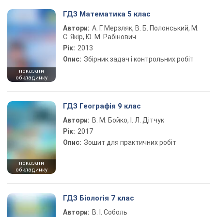
ГДЗ Математика 5 клас
Автори:
А. Г. Мерзляк, В. Б. Полонський, М.
С. Якір, Ю. М. Рабінович
Рік:
2013
Опис:
Збірник задач і контрольних робіт
показати
обкладинку
ГДЗ Географія 9 клас
Автори:
В. М. Бойко, І. Л. Дітчук
Рік:
2017
Опис:
Зошит для практичних робіт
показати
обкладинку
ГДЗ Біологія 7 клас
Автори:
В. І. Соболь