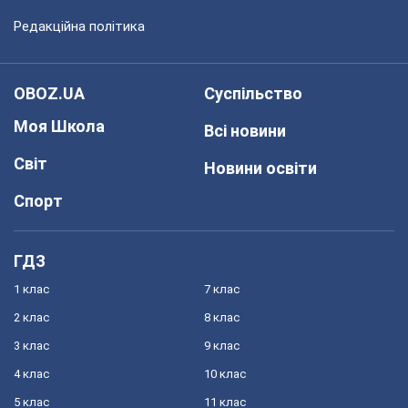
Редакційна політика
OBOZ.UA
Суспільство
Моя Школа
Всі новини
Світ
Новини освіти
Спорт
ГДЗ
1 клас
7 клас
2 клас
8 клас
3 клас
9 клас
4 клас
10 клас
5 клас
11 клас