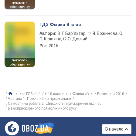
показати
обкладинку
ГДЗ Фізика 8 клас
Автори:
В. Г. Бар’яхтар, Ф. Я. Божинова, О.
О. Кірюхіна, С. О. Довгий
Рік:
2016
показати
обкладинку
✅ ГДЗ ✅
⚡ 10 клас ⚡
Фізика ✍
Божинова 2010
Частина 1. Поточний контроль знань
Самостійна робота 2. Швидкість і прискорення під час
рівноприскореного прямолінійного руху
В начало