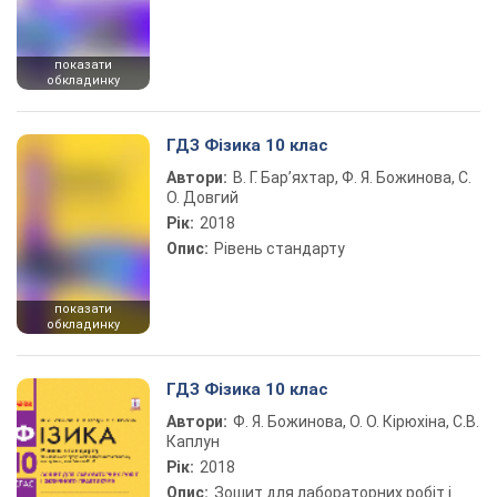
показати
обкладинку
ГДЗ Фізика 10 клас
Автори:
В. Г. Бар’яхтар, Ф. Я. Божинова, С.
О. Довгий
Рік:
2018
Опис:
Рівень стандарту
показати
обкладинку
ГДЗ Фізика 10 клас
Автори:
Ф. Я. Божинова, О. О. Кірюхіна, С.В.
Каплун
Рік:
2018
Опис:
Зошит для лабораторних робіт і