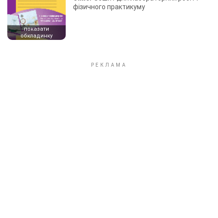
фізичного практикуму
показати
обкладинку