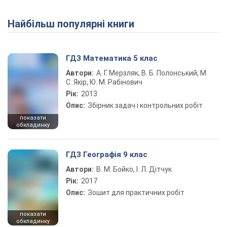
Найбільш популярні книги
ГДЗ Математика 5 клас
Автори:
А. Г. Мерзляк, В. Б. Полонський, М.
С. Якір, Ю. М. Рабінович
Рік:
2013
Опис:
Збірник задач і контрольних робіт
показати
обкладинку
ГДЗ Географія 9 клас
Автори:
В. М. Бойко, І. Л. Дітчук
Рік:
2017
Опис:
Зошит для практичних робіт
показати
обкладинку