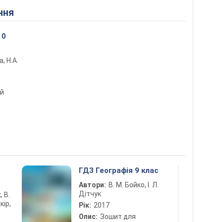
ння
10
а, Н.А.
ий
5
ГДЗ Географія 9 клас
Автори:
В. М. Бойко, І. Л.
Дітчук
, В.
кір,
Рік:
2017
Опис:
Зошит для