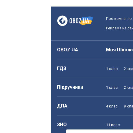
Про компанію
Реклама на сай
OBOZ.UA
Моя Школа
ГДЗ
1 клас
2 кл
Підручники
1 клас
2 кл
ДПА
4 клас
9 кл
ЗНО
11 клас