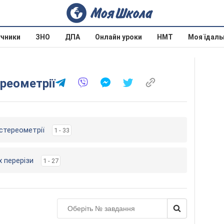
учники
ЗНО
ДПА
Онлайн уроки
НМТ
Моя їдаль
ереометрії
 стереометрії
1 - 33
х перерізи
1 - 27