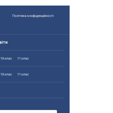
Політика конфіденційності
віти
10 клас
11 клас
10 клас
11 клас