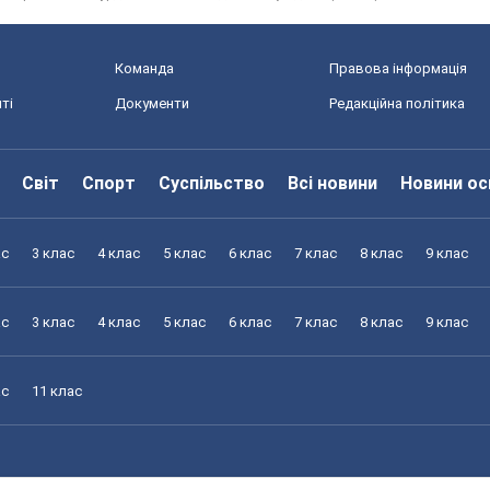
Команда
Правова інформація
ті
Документи
Редакційна політика
Світ
Спорт
Суспільство
Всі новини
Новини ос
ас
3 клас
4 клас
5 клас
6 клас
7 клас
8 клас
9 клас
ас
3 клас
4 клас
5 клас
6 клас
7 клас
8 клас
9 клас
ас
11 клас