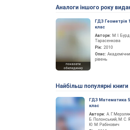
Аналоги іншого року вида
ГДЗ Геометрія 
клас
Автори:
М. І. Бурд
Тарасенкова
Рік:
2010
Опис:
Академічн
рівень
показати
обкладинку
Найбільш популярні книги
ГДЗ Математика 
клас
Автори:
А. Г. Мерзляк
Б. Полонський, М. С. Я
Ю. М. Рабінович