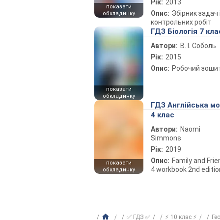
Рік:
2013
показати
Опис:
Збірник задач 
обкладинку
контрольних робіт
ГДЗ Біологія 7 кла
Автори:
В. І. Соболь
Рік:
2015
Опис:
Робочий зоши
показати
обкладинку
ГДЗ Англійська м
4 клас
Автори:
Naomi
Simmons
Рік:
2019
Опис:
Family and Fri
показати
4 workbook 2nd editio
обкладинку
✅ ГДЗ ✅
⚡ 10 клас ⚡
Ге