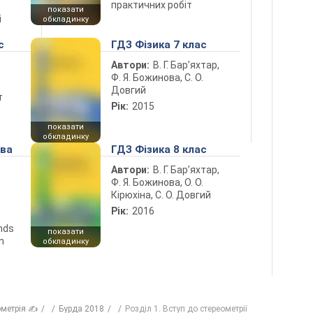
практичних робіт
показати
і
обкладинку
с
ГДЗ Фізика 7 клас
Автори:
В. Г. Бар’яхтар,
Ф. Я. Божинова, С. О.
Довгий
т
Рік:
2015
показати
обкладинку
ова
ГДЗ Фізика 8 клас
Автори:
В. Г. Бар’яхтар,
Ф. Я. Божинова, О. О.
Кірюхіна, С. О. Довгий
Рік:
2016
ends
показати
n
обкладинку
ометрія ✍
Бурда 2018
Розділ 1. Вступ до стереометрії