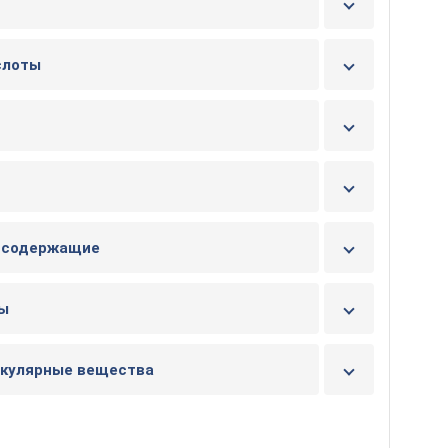
слоты
отсодержащие
ты
екулярные вещества