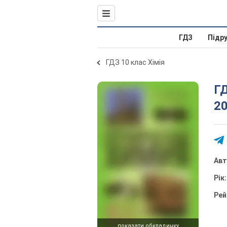
ГДЗ
Підр
ГДЗ 10 клас Хімія
ГД
20
Ав
Рік
Рей
показати обкладинку