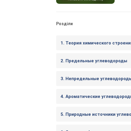
Розділи
1. Теория химического строен
2. Предельные углеводороды
3. Непредельные углеводород
4. Ароматические углеводоро
5. Природные источники углев