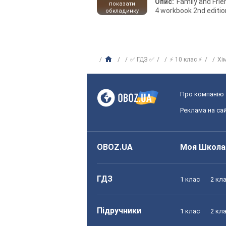
Опис:
Family and Fri
показати
4 workbook 2nd editio
обкладинку
✅ ГДЗ ✅
⚡ 10 клас ⚡
Хі
Про компанію
Реклама на сай
OBOZ.UA
Моя Школа
ГДЗ
1 клас
2 кл
Підручники
1 клас
2 кл