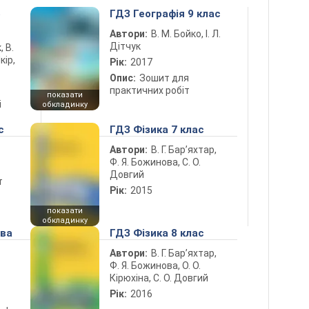
5
ГДЗ Географія 9 клас
Автори:
В. М. Бойко, І. Л.
Дітчук
, В.
кір,
Рік:
2017
Опис:
Зошит для
практичних робіт
показати
і
обкладинку
с
ГДЗ Фізика 7 клас
Автори:
В. Г. Бар’яхтар,
Ф. Я. Божинова, С. О.
Довгий
т
Рік:
2015
показати
обкладинку
ова
ГДЗ Фізика 8 клас
Автори:
В. Г. Бар’яхтар,
Ф. Я. Божинова, О. О.
Кірюхіна, С. О. Довгий
Рік:
2016