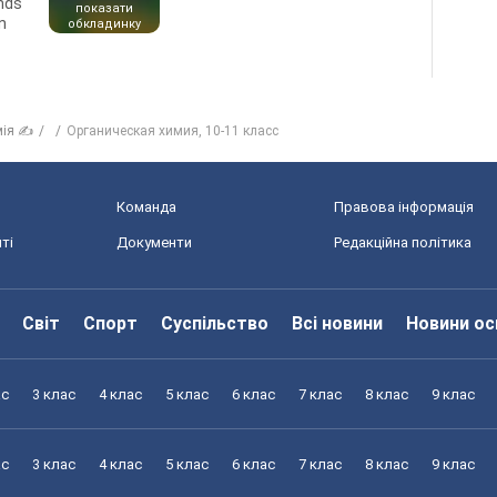
ends
показати
n
обкладинку
мія ✍
Органическая химия, 10-11 класс
Команда
Правова інформація
ті
Документи
Редакційна політика
Світ
Спорт
Суспільство
Всі новини
Новини ос
ас
3 клас
4 клас
5 клас
6 клас
7 клас
8 клас
9 клас
ас
3 клас
4 клас
5 клас
6 клас
7 клас
8 клас
9 клас