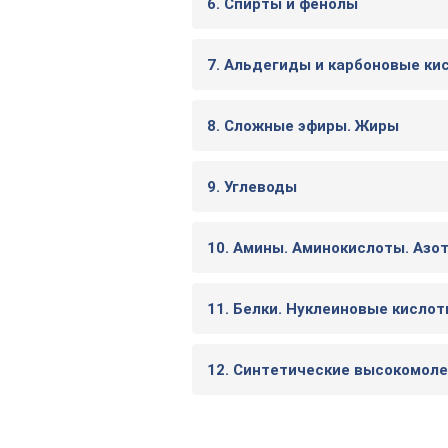
6. Спирты и фенолы
7. Альдегиды и карбоновые ки
8. Сложные эфиры. Жиры
9. Углеводы
10. Амины. Аминокислоты. Аз
11. Белки. Нуклеиновые кисло
12. Синтетические высокомол