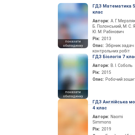
ГДЗ Математика 
клас
Автори:
А. Г. Мерзляк
Б. Полонський, М. С. Я
Ю. М. Рабінович
Рік:
2013
показати
Опис:
Збірник задач 
обкладинку
контрольних робіт
ГДЗ Біологія 7 кла
Автори:
В. І. Соболь
Рік:
2015
Опис:
Робочий зоши
показати
обкладинку
ГДЗ Англійська м
4 клас
Автори:
Naomi
Simmons
Рік:
2019