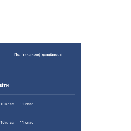
Політика конфіденційності
віти
10 клас
11 клас
10 клас
11 клас