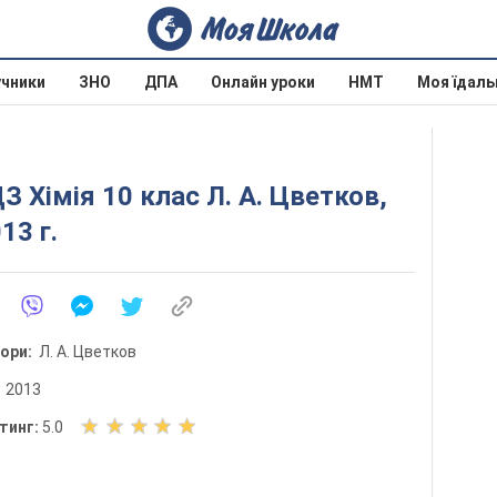
учники
ЗНО
ДПА
Онлайн уроки
НМТ
Моя їдаль
З Хімія 10 клас Л. А. Цветков,
13 г.
тори:
Л. А. Цветков
:
2013
О
тинг:
5.0
ц
і