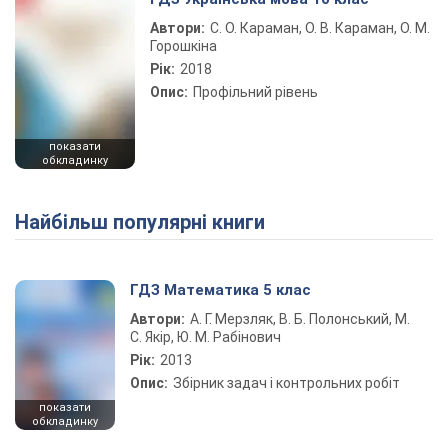
Автори:
С. О. Караман, О. В. Караман, О. М.
Горошкіна
Рік:
2018
Опис:
Профільний рівень
показати
обкладинку
Найбільш популярні книги
ГДЗ Математика 5 клас
Автори:
А. Г. Мерзляк, В. Б. Полонський, М.
С. Якір, Ю. М. Рабінович
Рік:
2013
Опис:
Збірник задач і контрольних робіт
показати
обкладинку