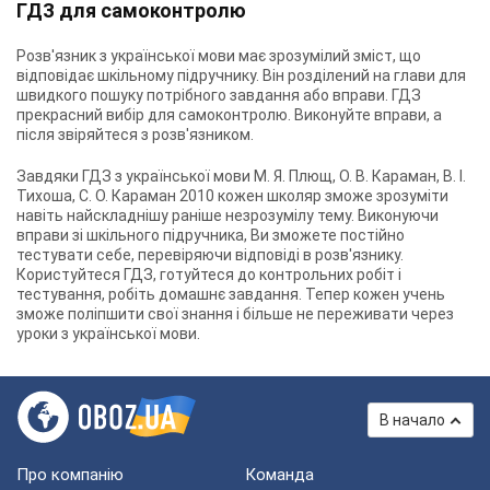
ГДЗ для самоконтролю
Розв'язник з української мови має зрозумілий зміст, що
відповідає шкільному підручнику. Він розділений на глави для
швидкого пошуку потрібного завдання або вправи. ГДЗ
прекрасний вибір для самоконтролю. Виконуйте вправи, а
після звіряйтеся з розв'язником.
Завдяки
ГДЗ з української мови М. Я. Плющ, О. В. Караман, В. І.
Тихоша, С. О. Караман 2010
кожен школяр зможе зрозуміти
навіть найскладнішу раніше незрозумілу тему. Виконуючи
вправи зі шкільного підручника, Ви зможете постійно
тестувати себе, перевіряючи відповіді в розв'язнику.
Користуйтеся ГДЗ, готуйтеся до контрольних робіт і
тестування, робіть домашнє завдання. Тепер кожен учень
зможе поліпшити свої знання і більше не переживати через
уроки з української мови.
В начало
Про компанію
Команда