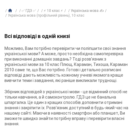
✅ ГДЗ ✅
⚡ 10 клас ⚡
Українська мова ✍
Українська мова (профільний рівень), 10 клас
Всі відповіді в одній книзі
Можливо, Вам потрібно перевірити чи поліпшити свої знання
української мови? А може, просто необхідна самоперевірка
при виконанні домашніх завдань? Тоді
розв'язник з
української мови за 10 клас Плющ, Караман, Тихоша, Караман
2010
саме те, що Вас потрібно. Готові і детально розписані
відповіді дають можливість кожному учневі якомога краще
вивчити теми і завдання, які раніше викликали труднощі.
Збірник відповідей з української мови - це відмінний спосіб не
тільки навчання, а й самоконтролю. ГДЗ це не банальна
шпаргалка. Це один з кращих способів доповнити отримані
знання і закріпити їх. Розв'язник доступний в будь-який час на
нашому сайті. Маючи в наявності смартфон або планшет, Ви
зможете швидко знайти потрібну вправу і перевірити власні
знання.