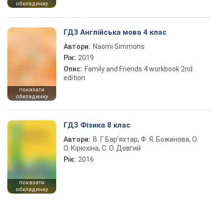
обкладинку
ГДЗ Англійська мова 4 клас
Автори:
Naomi Simmons
Рік:
2019
Опис:
Family and Friends 4 workbook 2nd
edition
показати
обкладинку
ГДЗ Фізика 8 клас
Автори:
В. Г. Бар’яхтар, Ф. Я. Божинова, О.
О. Кірюхіна, С. О. Довгий
Рік:
2016
показати
обкладинку