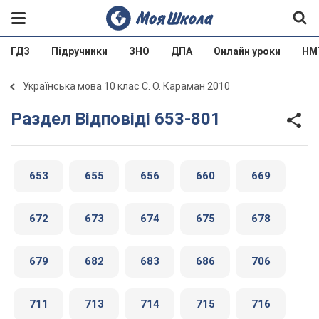
ГДЗ
Підручники
ЗНО
ДПА
Онлайн уроки
НМ
Українська мова 10 клас С. О. Караман 2010
Раздел Відповіді 653-801
653
655
656
660
669
672
673
674
675
678
679
682
683
686
706
711
713
714
715
716