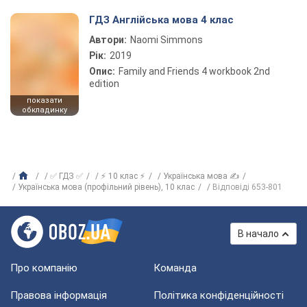
ГДЗ Англійська мова 4 клас
Автори:
Naomi Simmons
Рік:
2019
Опис:
Family and Friends 4 workbook 2nd
edition
показати
обкладинку
✅ ГДЗ ✅
⚡ 10 клас ⚡
Українська мова ✍
Українська мова (профільний рівень), 10 клас
Відповіді 653-801
В начало
Про компанію
Команда
Правова інформація
Політика конфіденційності